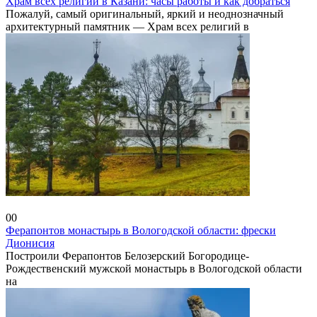
Храм всех религий в Казани: часы работы и как добраться
Пожалуй, самый оригинальный, яркий и неоднозначный
архитектурный памятник — Храм всех религий в
Россия
0
0
Ферапонтов монастырь в Вологодской области: фрески
Дионисия
Построили Ферапонтов Белозерский Богородице-
Рождественский мужской монастырь в Вологодской области
на