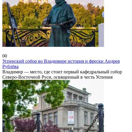
Владимирская область
0
0
Успенский собор во Владимире история и фрески Андрея
Рублёва
Владимир — место, где стоит первый кафедральный собор
Северо-Восточной Руси, освященный в честь Успения