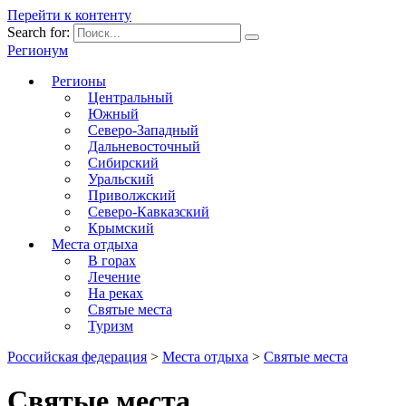
Перейти к контенту
Search for:
Регионум
Регионы
Центральный
Южный
Северо-Западный
Дальневосточный
Сибирский
Уральский
Приволжский
Северо-Кавказский
Крымский
Места отдыха
В горах
Лечение
На реках
Святые места
Туризм
Российская федерация
>
Места отдыха
>
Святые места
Святые места