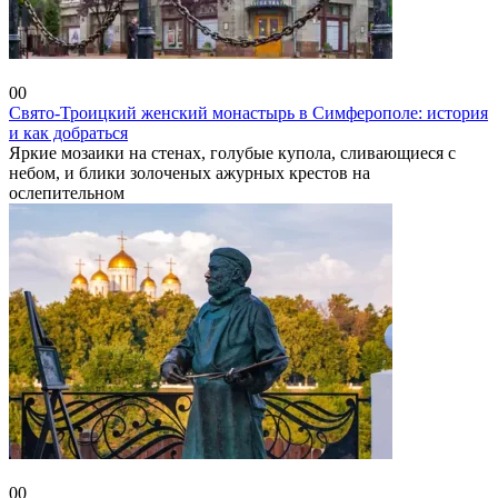
Крым
0
0
Свято-Троицкий женский монастырь в Симферополе: история
и как добраться
Яркие мозаики на стенах, голубые купола, сливающиеся с
небом, и блики золоченых ажурных крестов на
ослепительном
Владимирская область
0
0