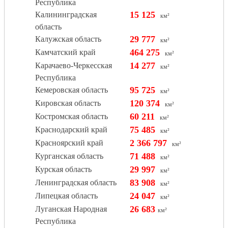
Республика
15 125
Калининградская
км²
область
29 777
Калужская область
км²
464 275
Камчатский край
км²
14 277
Карачаево-Черкесская
км²
Республика
95 725
Кемеровская область
км²
120 374
Кировская область
км²
60 211
Костромская область
км²
75 485
Краснодарский край
км²
2 366 797
Красноярский край
км²
71 488
Курганская область
км²
29 997
Курская область
км²
83 908
Ленинградская область
км²
24 047
Липецкая область
км²
26 683
Луганская Народная
км²
Республика