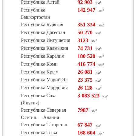
92 903
Республика Алтай
км²
142 947
Республика
км²
Башкортостан
351 334
Республика Бурятия
км²
50 270
Республика Дагестан
км²
3123
Республика Ингушетия
км²
74 731
Республика Калмыкия
км²
180 520
Республика Карелия
км²
416 774
Республика Коми
км²
26 081
Республика Крым
км²
23 375
Республика Марий Эл
км²
26 128
Республика Мордовия
км²
3 083 523
Республика Саха
км²
(Якутия)
7987
Республика Северная
км²
Осетия — Алания
67 847
Республика Татарстан
км²
168 604
Республика Тыва
км²