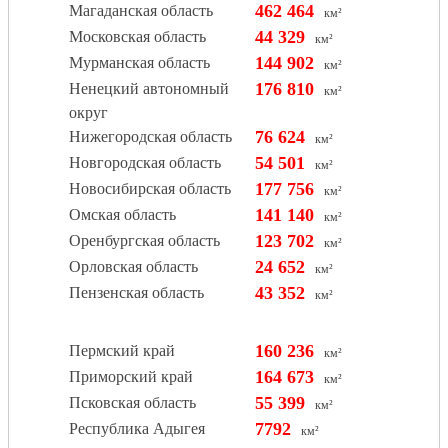
462 464
Магаданская область
км²
44 329
Московская область
км²
144 902
Мурманская область
км²
176 810
Ненецкий автономный
км²
округ
76 624
Нижегородская область
км²
54 501
Новгородская область
км²
177 756
Новосибирская область
км²
141 140
Омская область
км²
123 702
Оренбургская область
км²
24 652
Орловская область
км²
43 352
Пензенская область
км²
160 236
Пермский край
км²
164 673
Приморский край
км²
55 399
Псковская область
км²
7792
Республика Адыгея
км²