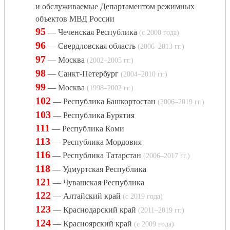
и обслуживаемые Департаментом режимных
объектов МВД России
95
— Чеченская Республика
(с 2000 года)
96
— Свердловская область
(2006–2013 гг.)
97
— Москва
(2002–2005 гг.)
98
— Санкт-Петербург
(2004–2010 гг.)
99
— Москва
(1998–2002 гг.)
102
— Республика Башкортостан
(2006–2019 гг.)
103
— Республика Бурятия
111
— Республика Коми
113
— Республика Мордовия
116
— Республика Татарстан
(2006–2017 гг.)
118
— Удмуртская Республика
121
— Чувашская Республика
122
— Алтайский край
(с 2019 года)
123
— Краснодарский край
(2011–2019 гг.)
124
— Красноярский край
(с 2009 года)