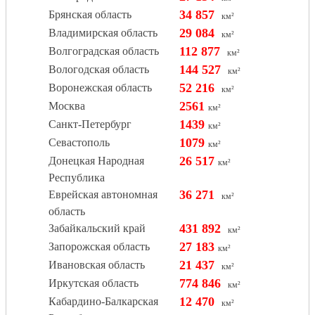
34 857
Брянская область
км²
29 084
Владимирская область
км²
112 877
Волгоградская область
км²
144 527
Вологодская область
км²
52 216
Воронежская область
км²
2561
Москва
км²
1439
Санкт-Петербург
км²
1079
Севастополь
км²
26 517
Донецкая Народная
км²
Республика
36 271
Еврейская автономная
км²
область
431 892
Забайкальский край
км²
27 183
Запорожская область
км²
21 437
Ивановская область
км²
774 846
Иркутская область
км²
12 470
Кабардино-Балкарская
км²