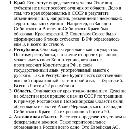
Край
. Его статус определяется уставом. Этот вид
субъекта не имеет особого отличия от области. Дело в
том, что края образовались в СССР в результате
объединения или, напротив, разъединения нескольких
территориальных единиц. Например, из Западно-
Сибирского и Восточно-Сибирского Краев был
образован Красноярский. В Советском Союзе было
сформировано 6 таких субъектов. В РФ образовалось
еще 3, и всего их стало 9.
Республика
. Она охарактеризована как государство.
Поэтому республика, в отличие от прочих регионов,
может иметь свою Конституцию, которая не
противоречит Конституции РФ, и свой
государственный язык, употребляемый вместе с
русским. Так, в Республике Бурятия есть собственный
высший нормативный акт и второй язык — бурятский.
Всего в России 22 республики.
Область
. Отличается от края только названием. Деление
на области и края пришло к нам из СССР по традиции.
К примеру, Ростовская и Новосибирская Области были
образованы из частей Азово-Черноморского и Западно-
Сибирского Краев. Таких регионов в России 50.
Автономная область
. Ее статус определяется уставом и
федеральным законом. Такое территориальное
образование в России всего одно. Это Еврейская АО.