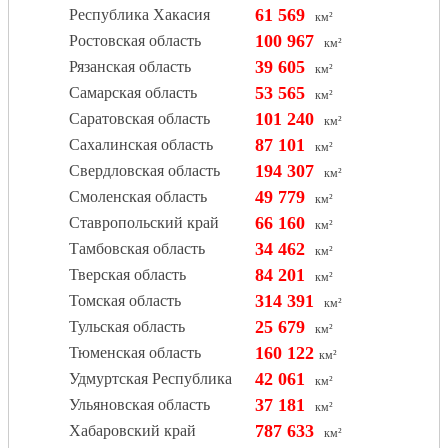
61 569
Республика Хакасия
км²
100 967
Ростовская область
км²
39 605
Рязанская область
км²
53 565
Самарская область
км²
101 240
Саратовская область
км²
87 101
Сахалинская область
км²
194 307
Свердловская область
км²
49 779
Смоленская область
км²
66 160
Ставропольский край
км²
34 462
Тамбовская область
км²
84 201
Тверская область
км²
314 391
Томская область
км²
25 679
Тульская область
км²
160 122
Тюменская область
км²
42 061
Удмуртская Республика
км²
37 181
Ульяновская область
км²
787 633
Хабаровский край
км²