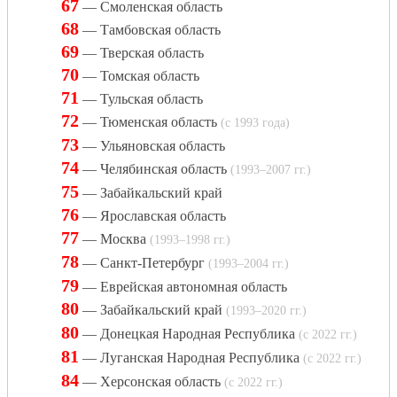
67
— Смоленская область
68
— Тамбовская область
69
— Тверская область
70
— Томская область
71
— Тульская область
72
— Тюменская область
(с 1993 года)
73
— Ульяновская область
74
— Челябинская область
(1993–2007 гг.)
75
— Забайкальский край
76
— Ярославская область
77
— Москва
(1993–1998 гг.)
78
— Санкт-Петербург
(1993–2004 гг.)
79
— Еврейская автономная область
80
— Забайкальский край
(1993–2020 гг.)
80
— Донецкая Народная Республика
(c 2022 гг.)
81
— Луганская Народная Республика
(c 2022 гг.)
84
— Херсонская область
(c 2022 гг.)