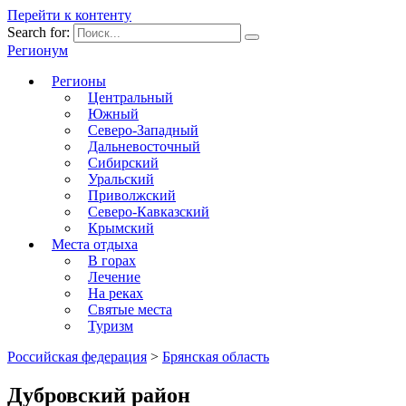
Перейти к контенту
Search for:
Регионум
Регионы
Центральный
Южный
Северо-Западный
Дальневосточный
Сибирский
Уральский
Приволжский
Северо-Кавказский
Крымский
Места отдыха
В горах
Лечение
На реках
Святые места
Туризм
Российская федерация
>
Брянская область
Дубровский район