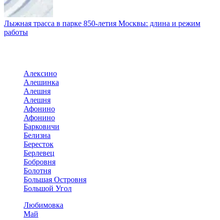
Лыжная трасса в парке 850-летия Москвы: длина и режим
работы
Алексино
Алешинка
Алешня
Алешня
Афонино
Афонино
Барковичи
Белизна
Бересток
Берлевец
Бобровня
Болотня
Большая Островня
Большой Угол
Любимовка
Май