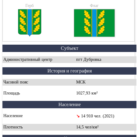
Герб
Флаг
Субъект
Административный центр
пгт Дубровка
История и география
Часовой пояс
MCK
Площадь
1027,93 км²
Население
Население
↘
14 910 чел. (2021)
Плотность
14,5 чел/км²