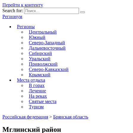
Перейти к контенту
Search for:
Регионум
Регионы
Центральный
Южный
Северо-Западный
Дальневосточный
Сибирский
Уральский
Приволжский
Северо-Кавказский
Крымский
Места отдыха
В горах
Лечение
На реках
Святые места
Туризм
Российская федерация
>
Брянская область
Мглинский район