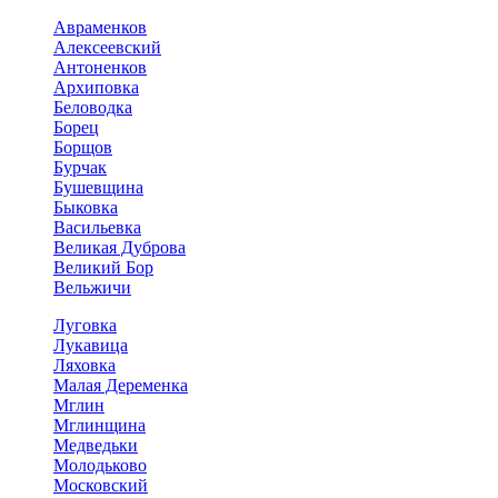
Авраменков
Алексеевский
Антоненков
Архиповка
Беловодка
Борец
Борщов
Бурчак
Бушевщина
Быковка
Васильевка
Великая Дуброва
Великий Бор
Вельжичи
Луговка
Лукавица
Ляховка
Малая Деременка
Мглин
Мглинщина
Медведьки
Молодьково
Московский