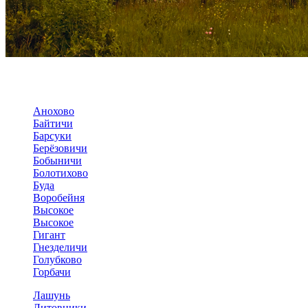
Анохово
Байтичи
Барсуки
Берёзовичи
Бобыничи
Болотихово
Буда
Воробейня
Высокое
Высокое
Гигант
Гнезделичи
Голубково
Горбачи
Лашунь
Литовники