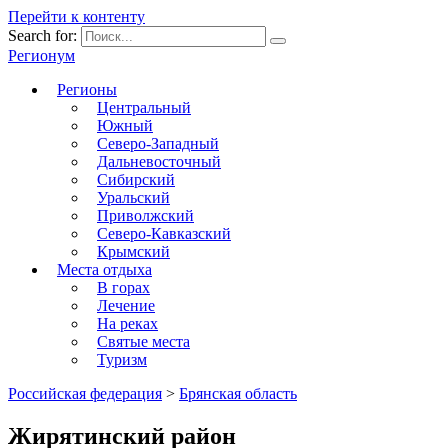
Перейти к контенту
Search for:
Регионум
Регионы
Центральный
Южный
Северо-Западный
Дальневосточный
Сибирский
Уральский
Приволжский
Северо-Кавказский
Крымский
Места отдыха
В горах
Лечение
На реках
Святые места
Туризм
Российская федерация
>
Брянская область
Жирятинский район