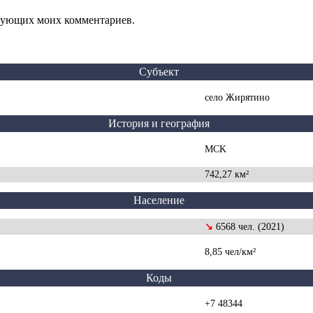
едующих моих комментариев.
Субъект
село Жирятино
История и география
MCK
742,27 км²
Население
↘
6568 чел. (2021)
8,85 чел/км²
Коды
+7 48344