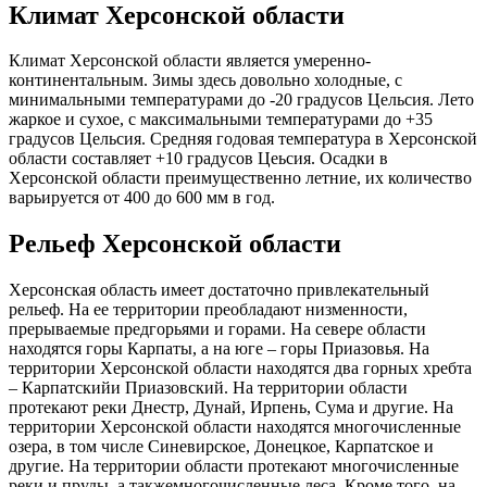
Климат Херсонской области
Климат Херсонской области является умеренно-
континентальным. Зимы здесь довольно холодные, с
минимальными температурами до -20 градусов Цельсия. Лето
жаркое и сухое, с максимальными температурами до +35
градусов Цельсия. Средняя годовая температура в Херсонской
области составляет +10 градусов Цеьсия. Осадки в
Херсонской области преимущественно летние, их количество
варьируется от 400 до 600 мм в год.
Рельеф Херсонской области
Херсонская область имеет достаточно привлекательный
рельеф. На ее территории преобладают низменности,
прерываемые предгорьями и горами. На севере области
находятся горы Карпаты, а на юге – горы Приазовья. На
территории Херсонской области находятся два горных хребта
– Карпатскийи Приазовский. На территории области
протекают реки Днестр, Дунай, Ирпень, Сума и другие. На
территории Херсонской области находятся многочисленные
озера, в том числе Синевирское, Донецкое, Карпатское и
другие. На территории области протекают многочисленные
реки и пруды, а такжемногочисленные леса. Кроме того, на