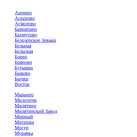
Аннино
Аскерово
Асмолово
Барнятино
Бахмутово
Белозерские Зеваки
Бельная
Бельская
Борец
Бряново
Бутырки
Быково
Бычки
Восток
Марьино
Милотичи
Милятино
Милятинский Завод
Мирный
Митинка
Мосур
Муравка