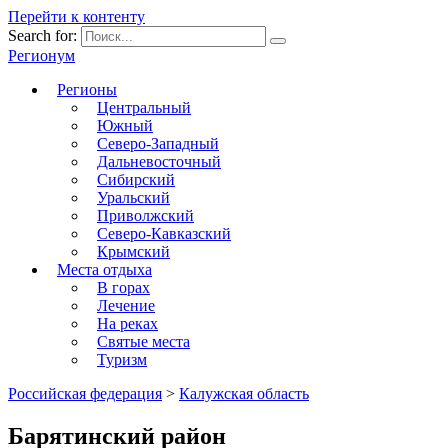
Перейти к контенту
Search for:
Регионум
Регионы
Центральный
Южный
Северо-Западный
Дальневосточный
Сибирский
Уральский
Приволжский
Северо-Кавказский
Крымский
Места отдыха
В горах
Лечение
На реках
Святые места
Туризм
Российская федерация
>
Калужская область
Барятинский район