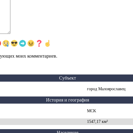
едующих моих комментариев.
Субъект
город Малоярославец
История и география
MCK
1547,17 км²
Население