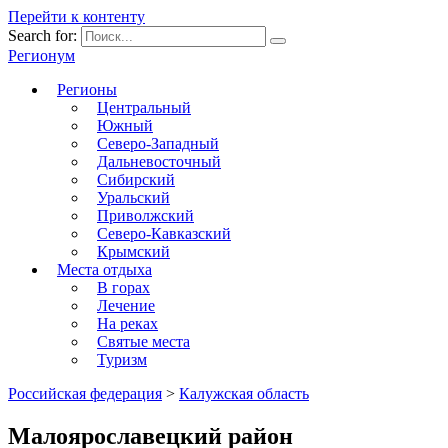
Перейти к контенту
Search for:
Регионум
Регионы
Центральный
Южный
Северо-Западный
Дальневосточный
Сибирский
Уральский
Приволжский
Северо-Кавказский
Крымский
Места отдыха
В горах
Лечение
На реках
Святые места
Туризм
Российская федерация
>
Калужская область
Малоярославецкий район