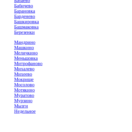
Бабаево
Бабичево
Барановка
Барденево
Башкировка
Башмаковка
Березенки
Мандрино
Машкино
Меличкино
Меньшовка
Митрофаново
Михалево
Михеево
Мокрище
Мосолово
Мотякино
Муратово
Мурзино
Мызги
Недельное