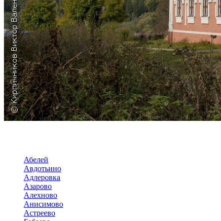
Абелей
Авдотьино
Адлеровка
Азарово
Алехново
Анисимово
Астреево