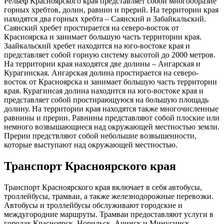
Рельеф Красноярского края представляет собой многообразие
горных хребтов, долин, равнин и прерий. На территории края
находятся два горных хребта – Саянский и Забайкальский.
Саянский хребет простирается на северо-восток от
Красноярска и занимает большую часть территории края.
Заайкальский хребет находится на юго-востоке края и
представляет собой горную систему высотой до 2000 метров.
На территории края находятся две долины – Ангарская и
Курагинская. Ангарская долина простирается на северо-
восток от Красноярска и занимает большую часть территории
края. Курагинсая долина находится на юго-востоке края и
представляет собой простирающуюся на большую площадь
долину. На территории края находятся также многочисленные
равнины и прерии. Равнины представляют собой плоские или
немного возвышающиеся над окружающей местностью земли.
Прерии предствляют собой небольшие возвышенности,
которые выступают над окружающей местностью.
Транспорт Красноярского края
Транспорт Красноярского края включает в себя автобусы,
троллейбусы, трамваи, а также железнодорожные перевозки.
Автобусы и троллейбусы обслуживают городские и
междугородние маршруты. Трамваи предоставляют услуги в
городах Красноярск, Норильск, Ачинск и Минусинск.