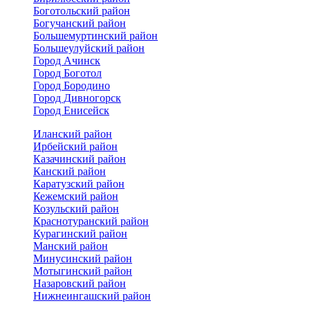
Боготольский район
Богучанский район
Большемуртинский район
Большеулуйский район
Город Ачинск
Город Боготол
Город Бородино
Город Дивногорск
Город Енисейск
Иланский район
Ирбейский район
Казачинский район
Канский район
Каратузский район
Кежемский район
Козульский район
Краснотуранский район
Курагинский район
Манский район
Минусинский район
Мотыгинский район
Назаровский район
Нижнеингашский район