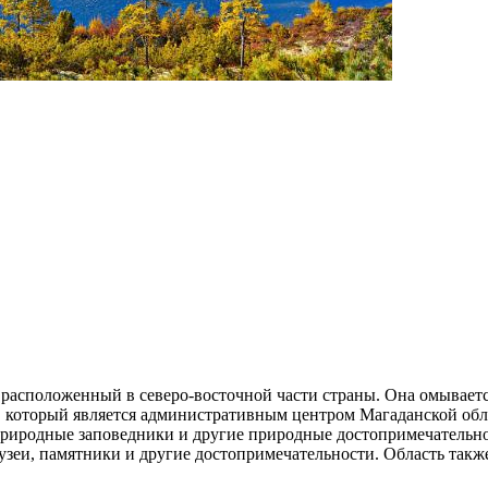
 расположенный в северо-восточной части страны. Она омываетс
н, который является административным центром Магаданской об
природные заповедники и другие природные достопримечательно
узеи, памятники и другие достопримечательности. Область так