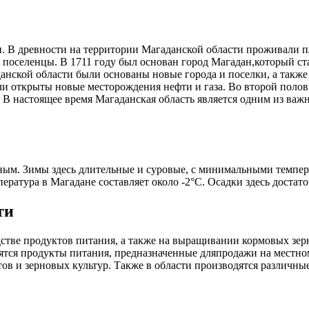
 В древности на территории Магаданской области проживали пле
поселенцы. В 1711 году был основан город Магадан,который ста
анской области были основаны новые города и поселки, а также
и открыты новые месторождения нефти и газа. Во второй поло
В настоящее время Магаданская область является одним из ва
ым. Зимы здесь длительные и суровые, с минимальными температ
атура в Магадане составляет около -2°C. Осадки здесь достаточ
ти
дстве продуктов питания, а также на выращивании кормовых зе
ятся продукты питания, предназначенные дляпродажи на местном
тов и зерновых культур. Также в области производятся различн