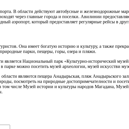
нспорта. В области действуют автобусные и железнодорожные м
оходят через главные города и поселки. Авилинии предоставляю
дный аэропорт, который предоставляет регулярные рейсы в други
туристов. Она имеет богатую историю и культуру, а также пре
природные парки, пещеры, горы, озера и пляжи.
и является Национальный парк «Культурно-исторический музей
 в парке можно посетить музей археологии, музей искусстви му
бласти являются пещера Анадырьская, пляж Анадырьского залив
роды, посмотреть на природные достопримечателности и посет
 том числе Музей истории и культуры народов Магадана, Музей
ы.