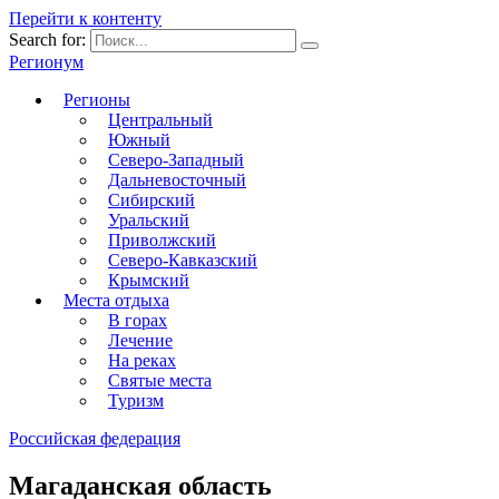
Перейти к контенту
Search for:
Регионум
Регионы
Центральный
Южный
Северо-Западный
Дальневосточный
Сибирский
Уральский
Приволжский
Северо-Кавказский
Крымский
Места отдыха
В горах
Лечение
На реках
Святые места
Туризм
Российская федерация
Магаданская область