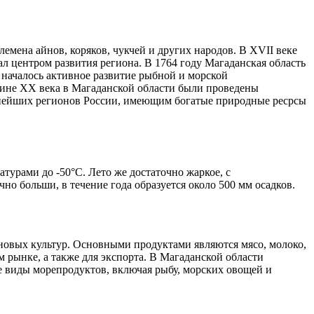
мена айнов, коряков, чукчей и других народов. В XVII веке
л центром развития региона. В 1764 году Магаданская область
 началось активное развитие рыбной и морской
вине XX века в Магаданской области были проведены
жнейших регионов России, имеющим богатые природные ресрсы
урами до -50°C. Лето же достаточно жаркое, с
но больши, в течение года образуется около 500 мм осадков.
рновых культур. Основными продуктами являются мясо, молоко,
 рынке, а также для экспорта. В Магаданской области
ые виды морепродуктов, включая рыбу, морских овощей и