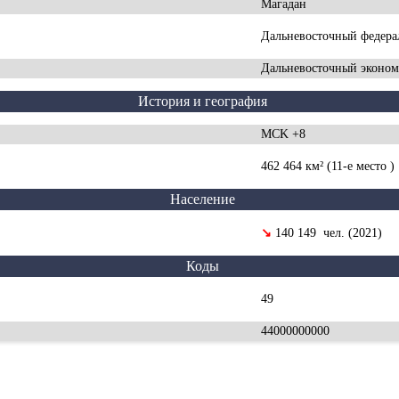
Магадан
Дальневосточный федера
Дальневосточный эконом
История и география
MCK +8
462 464 км² (11-е место )
Население
↘
140 149 чел. (2021)
Коды
49
44000000000