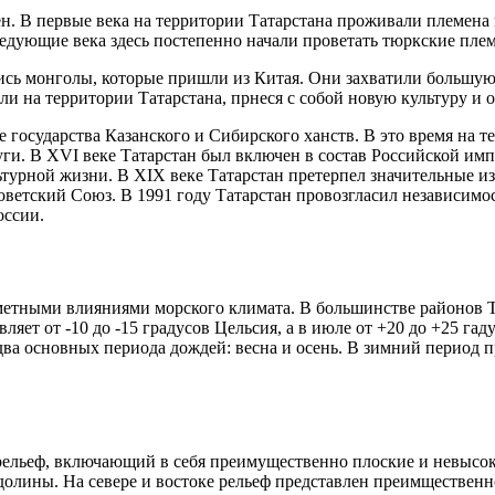
. В первые века на территории Татарстана проживали племена пе
следующие века здесь постепенно начали проветать тюркские плем
лись монголы, которые пришли из Китая. Они захватили большую
и на территории Татарстана, прнеся с собой новую культуру и о
е государства Казанского и Сибирского ханств. В это время на 
руги. В XVI веке Татарстан был включен в состав Российской им
ьтурной жизни. В XIX веке Татарстан претерпел значительные 
ветский Союз. В 1991 году Татарстан провозгласил независимос
оссии.
метными влияниями морского климата. В большинстве районов Т
ляет от -10 до -15 градусов Цельсия, а в июле от +20 до +25 га
два основных периода дождей: весна и осень. В зимний период 
рельеф, включающий в себя преимущественно плоские и невысо
долины. На севере и востоке рельеф представлен преимществен