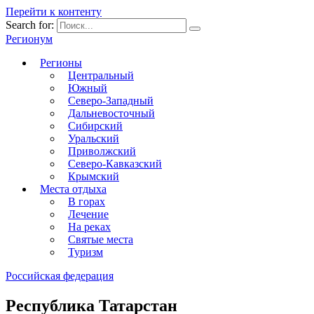
Перейти к контенту
Search for:
Регионум
Регионы
Центральный
Южный
Северо-Западный
Дальневосточный
Сибирский
Уральский
Приволжский
Северо-Кавказский
Крымский
Места отдыха
В горах
Лечение
На реках
Святые места
Туризм
Российская федерация
Республика Татарстан