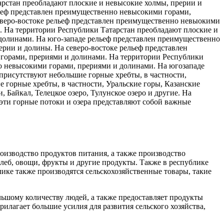
арстан преобладают плоские и невысокие холмы, прерии и
льеф представлен преимущественно невысокими горами,
еверо-востоке рельеф представлен преимущественно невыокими
. На территории Республики Татарстан преобладают плоские и
долинами. На юго-западе рельеф представлен преимущественно
рии и долины. На северо-востоке рельеф представлен
горами, прериями и долинами. На территории Республики
о невысокими горами, прериями и долинами. На югозападе
присутствуют небольшие горные хребты, в частности,
 горные хребты, в частности, Уральские горы, Казанские
 Байкал, Телецкое озеро, Тулунское озеро и другие. На
 эти горные потоки и озера представляют собой важные
оизводство продуктов питания, а также производство
леб, овощи, фрукты и другие продукты. Также в республике
блике также производятся сельскохозяйственные товары, такие
льшому количеству людей, а также предоставляет продукты
илагает большие усилия для развития сельского хозяйства,