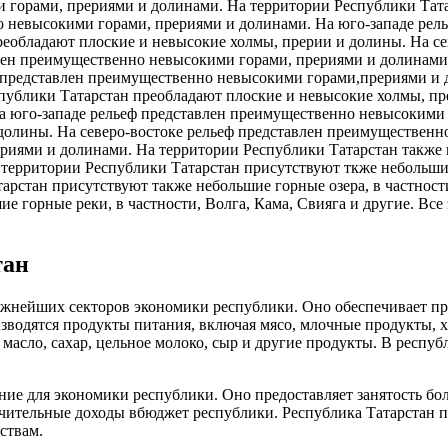
и горами, прериями и долинами. На территории Республики Тат
но невысокими горами, прериями и долинами. На юго-западе ре
реобладают плоские и невысокие холмы, прерии и долины. На с
влен преимущественно невысокими горами, прериями и долинами
ф представлен преимущественно невысокими горами,прериями и 
ублики Татарстан преобладают плоские и невысокие холмы, пре
 юго-западе рельеф представлен преимущественно невысокими 
долины. На северо-востоке рельеф представлен преимущественн
риями и долинами. На территории Республики Татарстан также 
 территории Республики Татарстан присутствуют ткже небольшие
рстан присутствуют также небольшие горные озера, в частности,
 горные реки, в частности, Волга, Кама, Свияга и другие. Все
тан
важнейших секторов экономики республики. Оно обеспечивает пр
зводятся продукты питания, включая мясо, млочные продукты, х
 масло, сахар, цельное молоко, сыр и другие продукты. В респу
ние для экономики республики. Оно предоставляет занятость бо
ачительные доходы вбюджет республики. Республика Татарстан пр
ствам.