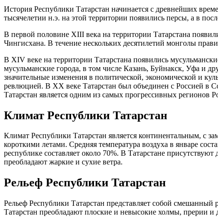
История Республики Татарстан начинается с древнейших времен
тысячелетии н.э. на этой территории появились персы, а в по
В первой половине XIII века на территории Татарстана появи
Чингисхана. В течение нескольких десятилетий монголы правил
В XIV веке на территории Татарстана появились мусульмански
мусульманские города, в том числе Казань, Буйнакск, Уфа и д
значительные изменения в политической, экономической и кул
ревлюцией. В XX веке Татарстан был объединен с Россией в Со
Татарстан является одним из самых прогрессивных регионов Р
Климат Республики Татарстан
Климат Республики Татарстан является континентальным, с за
короткими летами. Средняя температура воздуха в январе состав
республике составляет около 70%. В Татарстане присутствуют 
преобладают жаркие и сухие ветра.
Рельеф Республики Татарстан
Рельеф Республики Татарстан представляет собой смешанный 
Татарстан преобладают плоские и невысокие холмы, прерии и 