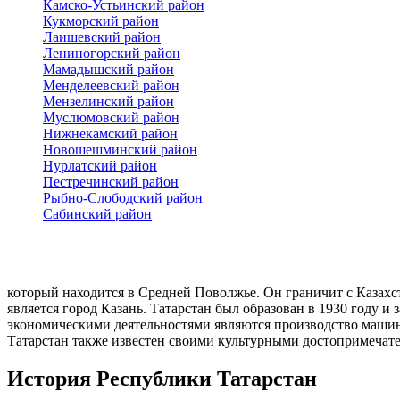
Камско-Устьинский район
Кукморский район
Лаишевский район
Лениногорский район
Мамадышский район
Менделеевский район
Мензелинский район
Муслюмовский район
Нижнекамский район
Новошешминский район
Нурлатский район
Пестречинский район
Рыбно-Слободский район
Сабинский район
который находится в Средней Поволжье. Он граничит с Казахс
является город Казань. Татарстан был образован в 1930 году 
экономическими деятельностями являются производство машин
Татарстан также известен своими культурными достопримечате
История Республики Татарстан