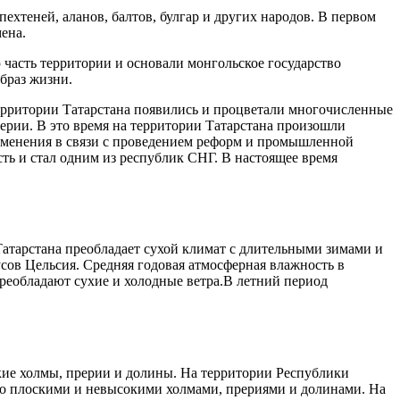
хтеней, аланов, балтов, булгар и других народов. В первом
ена.
 часть территории и основали монгольское государство
браз жизни.
территории Татарстана появились и процветали многочисленные
перии. В это время на территории Татарстана произошли
изменения в связи с проведением реформ и промышленной
ть и стал одним из республик СНГ. В настоящее время
атарстана преобладает сухой климат с длительными зимами и
дусов Цельсия. Средняя годовая атмосферная влажность в
преобладают сухие и холодные ветра.В летний период
кие холмы, прерии и долины. На территории Республики
но плоскими и невысокими холмами, прериями и долинами. На