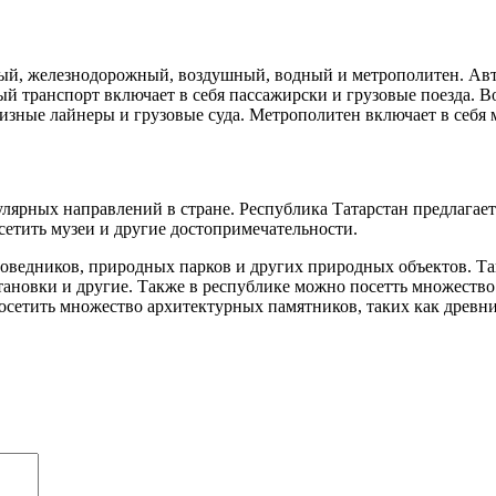
ный, железнодорожный, воздушный, водный и метрополитен. Авт
й транспорт включает в себя пассажирски и грузовые поезда. В
зные лайнеры и грузовые суда. Метрополитен включает в себя м
улярных направлений в стране. Республика Татарстан предлагае
сетить музеи и другие достопримечательности.
оведников, природных парков и других природных объектов. Та
тановки и другие. Также в республике можно посетть множество 
осетить множество архитектурных памятников, таких как древни