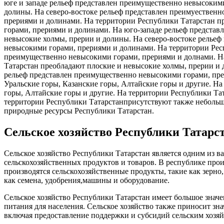
юге и западе рельеф представлен преимущественно невысоким
долины. На северо-востоке рельеф представлен преимуествен
прериями и долинами. На территории Республики Татарстан п
горами, прериями и долинами. На юго-западе рельеф предста
невысокие холмы, прерии и долины. На северо-востоке релье
невысокими горами, прериями и долинами. На территории Респ
преимущественно невысокими горами, прериями и долнами. На
Татарстан преобладают плоские и невысокие холмы, прерии и 
рельеф представлен преимущественно невысокими горами, пре
Уральские горы, Казанские горы, Алтайские горы и другие. На
горы, Алтайские горы и другие. На территории Республики Тата
территории Республики Татарстанприсутствуют также небольшие
природные ресурсы Республики Татарстан.
Сельское хозяйство Республики Татарс
Сельское хозяйство Республики Татарстан является одним из 
сельскохозяйственных продуктов и товаров. В республике прои
производятся сельскохозяйственные продукты, такие как зерно,
как семена, удобрения,машины и оборудование.
Сельское хозяйство Республики Татарстан имеет большое значе
питания для населения. Сельское хозяйство также приносит зн
включая предоставление поддержки и субсидий сельским хозяй