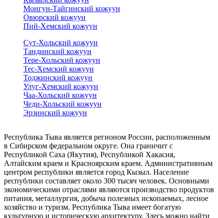
Монгун-Тайгинский кожуун
Овюрский кожуун
Пий-Хемский кожуун
Сут-Хольский кожуун
Тандинский кожуун
Тере-Хольский кожуун
Тес-Хемский кожуун
Тоджинский кожуун
Улуг-Хемский кожуун
Чаа-Хольский кожуун
Чеди-Хольский кожуун
Эрзинский кожуун
Республика Тыва является регионом России, расположенным
в Сибирском федеральном округе. Она граничит с
Республикой Саха (Якутия), Республикой Хакасия,
Алтайским краем и Красноярским краем. Административным
центром республики является город Кызыл. Население
республики составляет около 300 тысяч человек. Основными
экономическими отраслями являются производство продуктов
питания, металлургия, добыча полезных ископаемых, лесное
хозяйство и туризм. Республика Тыва имеет богатую
культурную и историческую архитектуру. Здесь можно найти