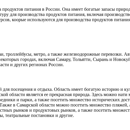
а продуктов питания в России. Она имеет богатые запасы приро
туру для производства продуктов питания, включая производств
рсов, коорые используются для производства продуктов питания
ваи, троллейбусы, метро, а также железнодорожные перевозки. 
некоторых городах, включая Самару, Тольятти, Сырань и Новоку
сти и других регионах России.
 для посещения и отдыха. Область имеет богатую историю и кул
кой области является ее прекрасная природа. Здесь можно нати
едники и парки, а также посетить множество исторических дос
 Также в Самарской области можно посетить множество пляжей, 
стных рынков и продуктовых рынков, а также посетить множест
ы, театральные постановки и другие.