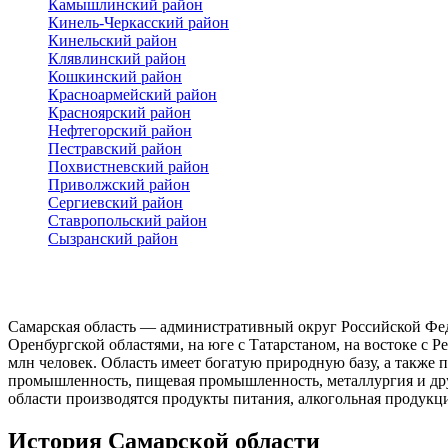
Камышлинский район
Кинель-Черкасский район
Кинельский район
Клявлинский район
Кошкинский район
Красноармейский район
Красноярский район
Нефтегорский район
Пестравский район
Похвистневский район
Приволжский район
Сергиевский район
Ставропольский район
Сызранский район
Самарская область — административный округ Российской Феде
Оренбургской областями, на юге с Татарстаном, на востоке с 
млн человек. Область имеет богатую природную базу, а такж
промышленность, пищевая промышленность, металлургия и друг
области производятся продукты питания, алкогольная продукци
История Самарской области