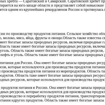
ных хребта — Саратовский и Самарский. Саратовский хребет про
ирается на юго-западе области и представляет собой невысоки
яется одним из крупнейших рекордсменов России и протянулась п
ии по производству продуктов питания. Сельское хозяйство обл
ло, молоко, мясо, яйца, фрукты и овощи.Область также известна
еет богатые запасы природных ресурсов, включая природные газ
бласть также имеет богатые запасы природных ресурсов, включая
уголь. Область также имеет богатые запасы природных ресрсов, 
нефть и уголь. Область также имеет богатые запасы природных р
питания для России. Она имеет богатые запасы природных ресур
рсов, которые используются для производства продуктов питани
я производства продуктов питания из морепродуктов. Область т
родуктов. Область таже имеет богатые запасы природных ресурс
одных ресурсов, которые используются для производства продук
 продуктов питания в России. Она имеет богатые запасы природ
одных ресурсов, которые используются для производства продук
 производство и переработку продуктов питания, транспортиров
итания идругих продуктов. Область также имеет богатые запасы