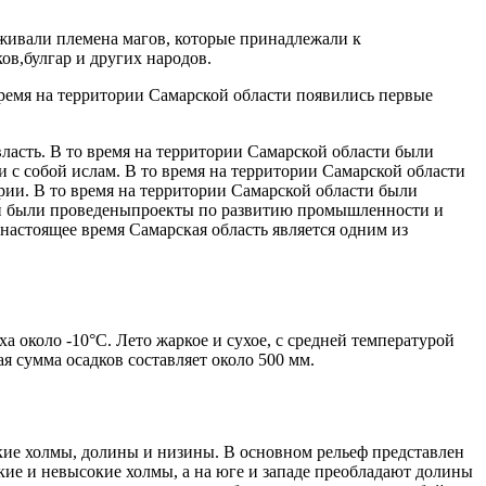
живали племена магов, которые принадлежали к
в,булгар и других народов.
время на территории Самарской области появились первые
ласть. В то время на территории Самарской области были
 с собой ислам. В то время на территории Самарской области
рии. В то время на территории Самарской области были
сти были проведеныпроекты по развитию промышленности и
астоящее время Самарская область является одним из
 около -10°C. Лето жаркое и сухое, с средней температурой
я сумма осадков составляет около 500 мм.
ие холмы, долины и низины. В основном рельеф представлен
кие и невысокие холмы, а на юге и западе преобладают долины