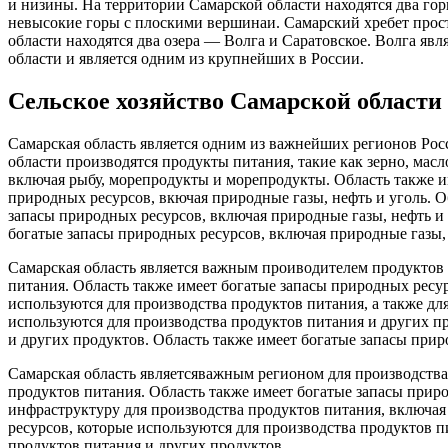
и низины. На территории Самарской области находятся два гор
невысокие горы с плоскими вершинаи. Самарский хребет прост
области находятся два озера — Волга и Саратовское. Волга явл
области и является одним из крупнейших в России.
Сельское хозяйство Самарской области
Самарская область является одним из важнейших регионов Росс
области производятся продукты питания, такие как зерно, мас
включая рыбу, морепродукты и морепродукты. Область также им
природных ресурсов, вкючая природные газы, нефть и уголь. О
запасы природных ресурсов, включая природные газы, нефть и 
богатые запасы природных ресурсов, включая природные газы, 
Самарская область является важным проиводителем продуктов 
питания. Область также имеет богатые запасы природных ресу
используются для производства продуктов питания, а также дл
используются для производства продуктов питания и других п
и других продуктов. Область также имеет богатые запасы прир
Самарская область являетсяважным регионом для производства
продуктов питания. Область также имеет богатые запасы прир
инфраструктуру для производства продуктов питания, включая
ресурсов, которые используются для производства продуктов п
продуктов питания и других продуктов.