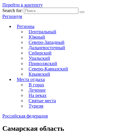
Перейти к контенту
Search for:
Регионум
Регионы
Центральный
Южный
Северо-Западный
Дальневосточный
Сибирский
Уральский
Приволжский
Северо-Кавказский
Крымский
Места отдыха
В горах
Лечение
На реках
Святые места
Туризм
Российская федерация
Самарская область