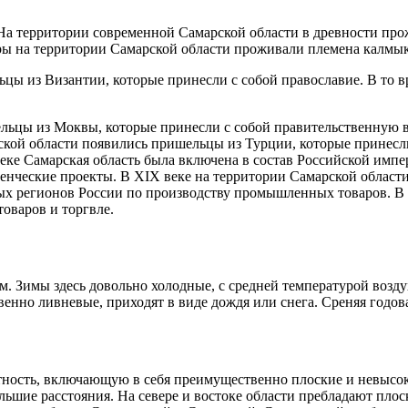
На территории современной Самарской области в древности про
ры на территории Самарской области проживали племена калмыко
ьцы из Византии, которые принесли с собой православие. В то 
ельцы из Моквы, которые принесли с собой правительственную в
ской области появились пришельцы из Турции, которые принесли
еке Самарская область была включена в состав Российской импе
еленческие проекты. В XIX веке на территории Самарской обла
ых регионов России по производству промышленных товаров. В н
оваров и торгвле.
 Зимы здесь довольно холодные, с средней температурой воздуха
енно ливневые, приходят в виде дождя или снега. Среняя годова
тность, включающую в себя преимущественно плоские и невысок
ьшие расстояния. На севере и востоке области пребладают плос