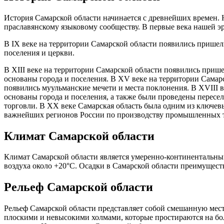
История Самарской области начинается с древнейших времен. 
праславянскому языковому сообществу. В первые века нашей э
В IX веке на территории Самарской области появились пришел
поселения и церкви.
В XIII веке на территории Самарской области появились приш
основаны города и поселения. В XV веке на территории Самар
появились муульманские мечети и места поклонения. В XVIII в
основаны города и поселения, а также были проведены перес
торговли. В XX веке Самарская область была одним из ключев
важнейших регионов России по производству промышленных т
Климат Самарской области
Климат Самарской области является умеренно-континентальным.
воздуха около +20°C. Осадки в Самарской области преимуществ
Рельеф Самарской области
Рельеф Самарской области представляет собой смешанную мес
плоскими и невысокими холмами, которые простираются на бол