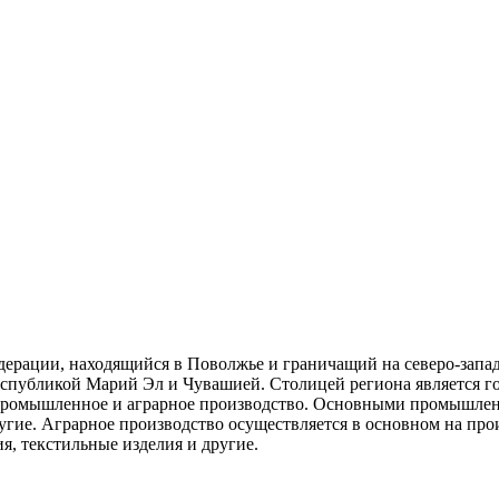
рации, находящийся в Поволжье и граничащий на северо-западе
Республикой Марий Эл и Чувашией. Столицей региона является го
е промышленное и аграрное производство. Основными промышле
ие. Аграрное производство осуществляется в основном на произ
я, текстильные изделия и другие.