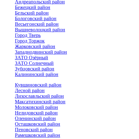
Андреапольский район
Бежецкий район
Бельский район
Бологовский район
Весьегонский район
Вышневолоцкий район
Город Тверь
Город Торжок
Жарковский район
Западнодвинский район
ЗАТО Озёрный
ЗАТО Солнечный
Зубцовский район
Калининский район
Кувшиновский район
Лесной район
Лихославльский район
Максатихинский район
Молоковский район
Нелидовский район
Оленинский район
Осташковский район
Пеновский район
Рамешковский район