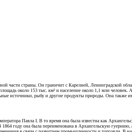
рной части страны. Он граничит с Карелией, Ленинградской обл
лощадь около 153 тыс. км² и население около 1,1 млн человек.
ьные источники, рыбу и другие продукты природы. Она также им
императора Павла I. В то время она была известна как Архангел
 1864 году она была переименована в Архангельскую гуернию, а
зменения в связи с развитием промышленности и торговли. В на