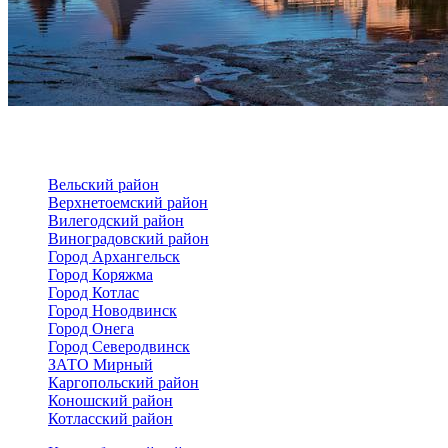
Вельский район
Верхнетоемский район
Вилегодский район
Виноградовский район
Город Архангельск
Город Коряжма
Город Котлас
Город Новодвинск
Город Онега
Город Северодвинск
ЗАТО Мирный
Каргопольский район
Коношский район
Котласский район