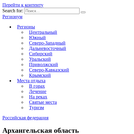
Перейти к контенту
Search for:
Регионум
Регионы
Центральный
Южный
Северо-Западный
Дальневосточный
Сибирский
Уральский
Приволжский
Северо-Кавказский
Крымский
Места отдыха
В горах
Лечение
На реках
Святые места
Туризм
Российская федерация
Архангельская область