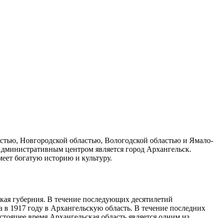
астью, Новгородской областью, Вологодской областью и Ямало-
 Административным центром является город Архангельск.
еет богатую историю и культуру.
ьская губерния. В течение последующих десятилетий
 в 1917 году в Архангельскую область. В течение последних
стоящее время Архангельская область является одним из