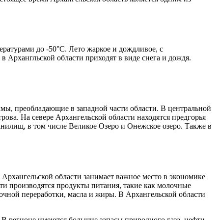
ратурами до -50°C. Лето жаркое и дождливое, с
в Архангльской области приходят в виде снега и дождя.
лмы, преобладающие в западной части области. В центральной
трова. На севере Архангельской области находятся предгорья
анилищ, в том числе Великое Озеро и Онежское озеро. Также в
о Архангельской области занимает важное место в экономике
сти производятся продукты питания, такие как молочные
лочной переработки, масла и жиры. В Архангельской области
 В регионе имеются большие запасы природного газа, нефти,