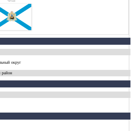
Флаг
льный округ
й район