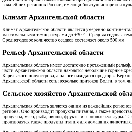
важнейших регионов России, имеющи богатую историю и куль
Климат Архангельской области
Климат Архангельской области является умеренно-континентал
максимальными температурами до +30°C. Средняя годовая темпе
Среднегодовое количество осадков составляет около 500 мм.
Рельеф Архангельской области
Архангельская область имеет достаточно протяженный рельеф.
части Архангельской области находятся небольшие горные хреб
Карельского полуострова, а на юге находятся предгорья Верхн
Архангеьской области есть несколько притоков Волги, в том ч
Сельское хозяйство Архангельской обл
Архангельская область является одним из важнейших регионов
региона. Оно производит продукты питания, а также предоста
продукты, мясо, рыба, овощи, фрукты и зерновые культуры. Т
производятся также продукты птания для домашних животных.
Архангельская область имеет богатые запасы природных ресурс