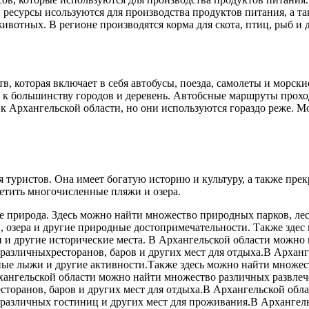
ресурсы исользуются для производства продуктов питания, а та
ивотных. В регионе производятся корма для скота, птиц, рыб 
тв, которая включает в себя автобусы, поезда, самолеты и морс
п к большинству городов и деревень. Автобсные маршруты прохо
 к Архангельской области, но они используются гораздо реже. М
 туристов. Она имеет богатую историю и культуру, а также пре
сетить многочисленные пляжи и озера.
е природа. Здесь можно найти множество природных парков, ле
, озера и другие природные достопримечательности. Также зде
 и другие исторические места. В Архангельской области можно 
различныхресторанов, баров и других мест для отдыха.В Архан
рные лыжи и другие активности.Также здесь можно найти множе
хангельской области можно найти множество различных развлече
сторанов, баров и других мест для отдыха.В Архангельской об
о различных гостиниц и других мест для проживания.В Арханге