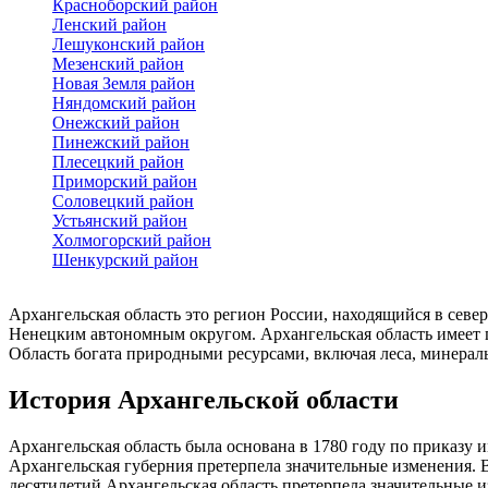
Красноборский район
Ленский район
Лешуконский район
Мезенский район
Новая Земля район
Няндомский район
Онежский район
Пинежский район
Плесецкий район
Приморский район
Соловецкий район
Устьянский район
Холмогорский район
Шенкурский район
Архангельская область это регион России, находящийся в севе
Ненецким автономным округом. Архангельская область имеет п
Область богата природными ресурсами, включая леса, минерал
История Архангельской области
Архангельская область была основана в 1780 году по приказу 
Архангельская губерния претерпела значительные изменения. В
десятилетий Архангельская область претерпела значительные и