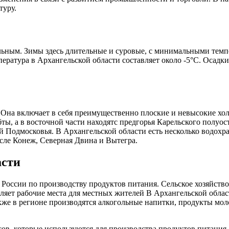
туру.
ьным. Зимы здесь длительные и суровые, с минимальными темпе
ратура в Архангельской области составляет около -5°C. Осадки 
 Она включает в себя преимущественно плоские и невысокие хо
ты, а в восточной части находятс предгорья Карельского полуос
ей Подмосковья. В Архангельской области есть несколько водохр
исле Конеж, Северная Двина и Вытегра.
асти
 России по производству продуктов питания. Сельское хозяйств
вляет рабочие места для местных жителей В Архангельской обла
акже в регионе производятся алкогольные напитки, продукты мо
ов, которые используются для производства продуктов питания.