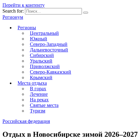
Перейти к контенту
Search for:
Регионум
Регионы
Центральный
Южный
Северо-Западный
Дальневосточный
Сибирский
Уральский
Приволжский
Северо-Кавказский
Крымский
Места отдыха
В горах
Лечение
На реках
Святые места
Туризм
Российская федерация
Отдых в Новосибирске зимой 2026–2027: