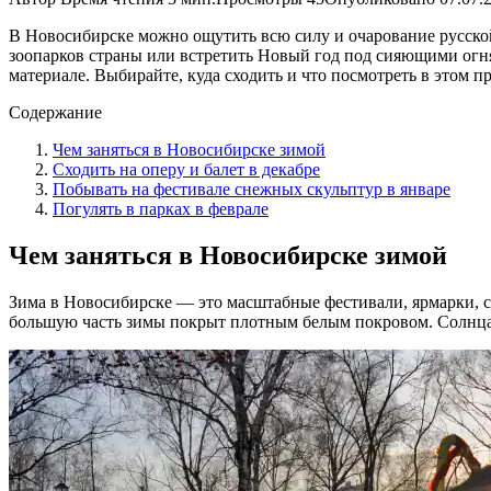
В Новосибирске можно ощутить всю силу и очарование русской
зоопарков страны или встретить Новый год под сияющими огня
материале. Выбирайте, куда сходить и что посмотреть в этом п
Содержание
Чем заняться в Новосибирске зимой
Сходить на оперу и балет в декабре
Побывать на фестивале снежных скульптур в январе
Погулять в парках в феврале
Чем заняться в Новосибирске зимой
Зима в Новосибирске — это масштабные фестивали, ярмарки, с
большую часть зимы покрыт плотным белым покровом. Солнца 