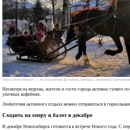
Зима в Новосибирске — это масштабные фестивали, ярмарки, спортивные соревнова
Несмотря на морозы, жители и гости города активно гуляют п
уличных кофейнях.
Любителям активного отдыха можно отправиться в горнолыжны
Сходить на оперу и балет в декабре
В декабре Новосибирск готовится к встрече Нового года. С п