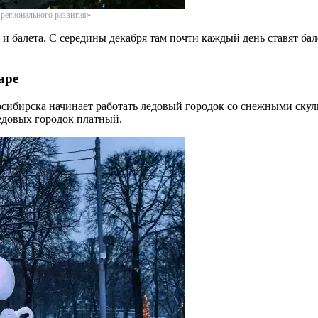
 регионального развития»
и балета. С середины декабря там почти каждый день ставят б
аре
бирска начинает работать ледовый городок со снежными скульп
ледовых городок платный.