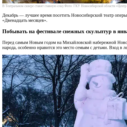
В Театральном сквере ставят главную елку.Фото: ГКУ Новосибирской области «Центр
Декабрь — лучшее время посетить Новосибирский театр оперы 
«Двенадцать месяцев».
Побывать на фестивале снежных скульптур в янв
Перед самым Новым годом на Михайловской набережной Новоси
народа, особенно нравится это место семьям с детьми. Вход в 