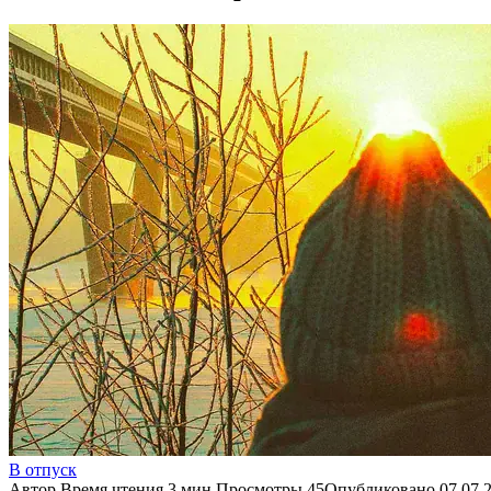
В отпуск
Автор
Время чтения
3 мин.
Просмотры
45
Опубликовано
07.07.