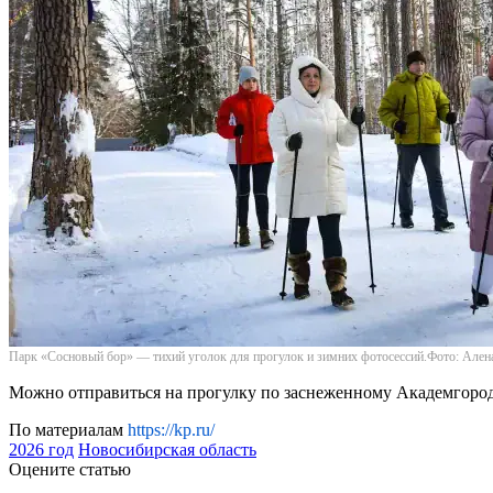
Парк «Сосновый бор» — тихий уголок для прогулок и зимних фотосессий.Фото: 
Можно отправиться на прогулку по заснеженному Академгородк
По материалам
https://kp.ru/
2026 год
Новосибирская область
Оцените статью