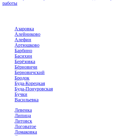
работы
Азаровка
Алейниково
Алефин
Артюшково
Барбино
Басихин
Берёзовка
Бёрновичи
Берновичский
Бродок
Буда-Корецкая
Буда-Понуровская
Бучки
Васильевка
Левенка
Липица
Литовск
Логоватое
Ломаковка