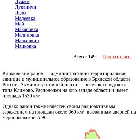
Лужки
Луканичи
Ляды
Мадеевка
Май
Макаровка
Малиновка
Малышкин
Мацковка
Всего: 149
Показать все
Климовский район — административно-территориальная
единица и муниципальное образование в Брянской области
России. Административный центр — поселок городского
типа Климово. Расположен на юго-западе области и имеет
площадь 1530 км².
Однако район также известен своим радиоактивным
заражением на площади около 360 км², вызванным аварией на
Чернобыльской АЭС.