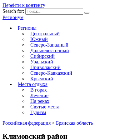
Перейти к контенту
Search for:
Регионум
Регионы
Центральный
Южный
Северо-Западный
Дальневосточный
Сибирский
Уральский
Приволжский
Северо-Кавказский
Крымский
Места отдыха
В горах
Лечение
На реках
Святые места
Туризм
Российская федерация
>
Брянская область
Климовский район