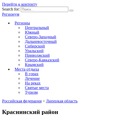
Перейти к контенту
Search for:
Регионум
Регионы
Центральный
Южный
Северо-Западный
Дальневосточный
Сибирский
Уральский
Приволжский
Северо-Кавказский
Крымский
Места отдыха
В горах
Лечение
На реках
Святые места
Туризм
Российская федерация
>
Липецкая область
Краснинский район