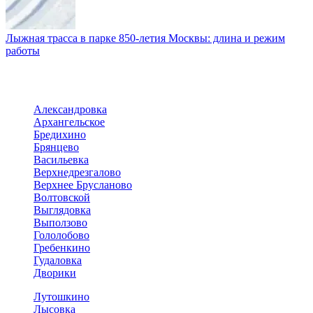
Лыжная трасса в парке 850-летия Москвы: длина и режим
работы
Александровка
Архангельское
Бредихино
Брянцево
Васильевка
Верхнедрезгалово
Верхнее Брусланово
Волтовской
Выглядовка
Выползово
Гололобово
Гребенкино
Гудаловка
Дворики
Лутошкино
Лысовка