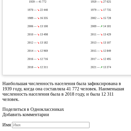
1939 — 41 772
1959 —
↘
27 025
1970 —
↘
22 440
1979 —
↘
17 735
1989 —
↘
16 335
2002 —
↘
15 728
2006 —
↘
13 100
2009 —
↗
14 181
2010 —
↘
13 498
2011 —
↘
13 429
2012 —
↘
13 182
2013 —
↘
13 107
2014 —
↘
12 969
2015 —
↘
12 849
2016 —
↘
12 716
2017 —
↘
12 495
2018 —
↘
12 311
2021 —
↗
13 374
Наибольшая численность населения была зафиксирована в
1939 году, когда она составляла 41 772 человек. Наименьшая
численность населения была в 2018 году, и была 12 311
человек.
Поделиться в Одноклассниках
Добавить комментарии
Имя