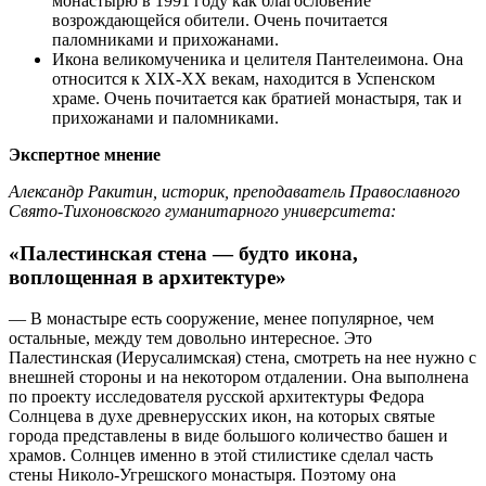
монастырю в 1991 году как благословение
возрождающейся обители. Очень почитается
паломниками и прихожанами.
Икона великомученика и целителя Пантелеимона. Она
относится к ХIХ-ХХ векам, находится в Успенском
храме. Очень почитается как братией монастыря, так и
прихожанами и паломниками.
Экспертное мнение
Александр Ракитин, историк, преподаватель Православного
Свято-Тихоновского гуманитарного университета:
«Палестинская стена — будто икона,
воплощенная в архитектуре»
— В монастыре есть сооружение, менее популярное, чем
остальные, между тем довольно интересное. Это
Палестинская (Иерусалимская) стена, смотреть на нее нужно с
внешней стороны и на некотором отдалении. Она выполнена
по проекту исследователя русской архитектуры Федора
Солнцева в духе древнерусских икон, на которых святые
города представлены в виде большого количество башен и
храмов. Солнцев именно в этой стилистике сделал часть
стены Николо-Угрешского монастыря. Поэтому она