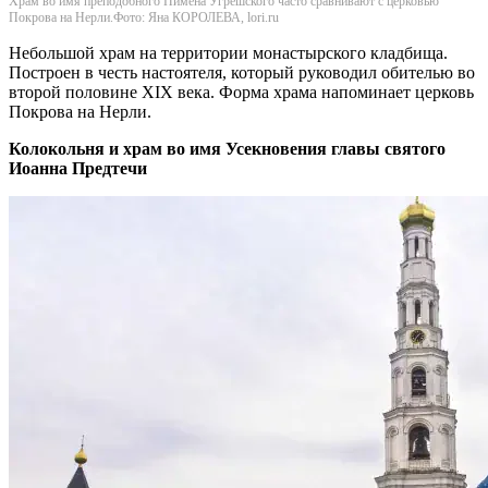
Храм во имя преподобного Пимена Угрешского часто сравнивают с церковью
Покрова на Нерли.Фото: Яна КОРОЛЕВА, lori.ru
Небольшой храм на территории монастырского кладбища.
Построен в честь настоятеля, который руководил обителью во
второй половине XIX века. Форма храма напоминает церковь
Покрова на Нерли.
Колокольня и храм во имя Усекновения главы святого
Иоанна Предтечи