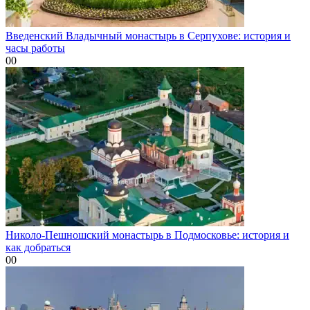
Введенский Владычный монастырь в Серпухове: история и
часы работы
0
0
Николо-Пешношский монастырь в Подмосковье: история и
как добраться
0
0