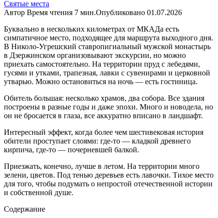
Святые места
Автор
Время чтения
7 мин.
Опубликовано
01.07.2026
Буквально в нескольких километрах от МКАДа есть
симпатичное место, подходящее для маршрута выходного дня.
В Николо-Угрешский ставропигиальный мужской монастырь
в Дзержинском организовывают экскурсии, но можно
приехать самостоятельно. На территории пруд с лебедями,
гусями и утками, трапезная, лавки с сувенирами и церковной
утварью. Можно остановиться на ночь — есть гостиница.
Обитель большая: несколько храмов, два собора. Все здания
построены в разные годы и даже эпохи. Много и новодела, но
он не бросается в глаза, все аккуратно вписано в ландшафт.
Интересный эффект, когда более чем шестивековая история
обители проступает слоями: где-то — кладкой древнего
кирпича, где-то — почерневшей балкой.
Приезжать, конечно, лучше в летом. На территории много
зелени, цветов. Под тенью деревьев есть лавочки. Тихое место
для того, чтобы подумать о непростой отечественной истории
и собственной душе.
Содержание