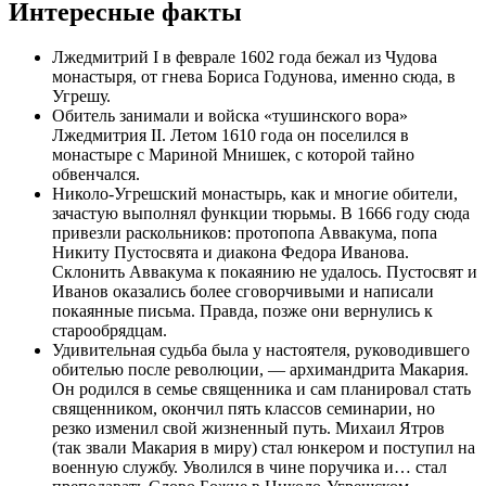
Интересные факты
Лжедмитрий I в феврале 1602 года бежал из Чудова
монастыря, от гнева Бориса Годунова, именно сюда, в
Угрешу.
Обитель занимали и войска «тушинского вора»
Лжедмитрия II. Летом 1610 года он поселился в
монастыре с Мариной Мнишек, с которой тайно
обвенчался.
Николо-Угрешский монастырь, как и многие обители,
зачастую выполнял функции тюрьмы. В 1666 году сюда
привезли раскольников: протопопа Аввакума, попа
Никиту Пустосвята и диакона Федора Иванова.
Склонить Аввакума к покаянию не удалось. Пустосвят и
Иванов оказались более сговорчивыми и написали
покаянные письма. Правда, позже они вернулись к
старообрядцам.
Удивительная судьба была у настоятеля, руководившего
обителью после революции, — архимандрита Макария.
Он родился в семье священника и сам планировал стать
священником, окончил пять классов семинарии, но
резко изменил свой жизненный путь. Михаил Ятров
(так звали Макария в миру) стал юнкером и поступил на
военную службу. Уволился в чине поручика и… стал