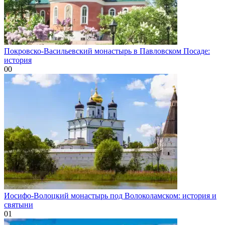
Покровско-Васильевский монастырь в Павловском Посаде:
история
0
0
Иосифо-Волоцкий монастырь под Волоколамском: история и
святыни
0
1