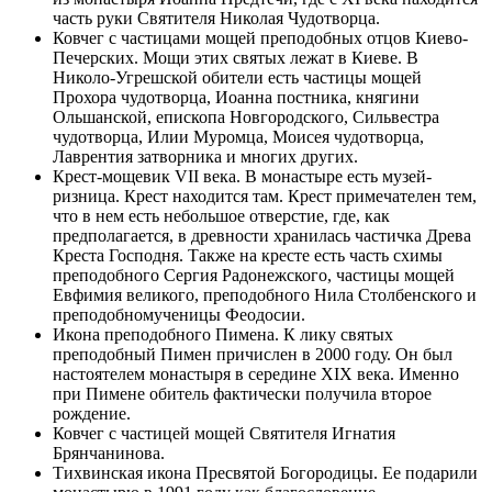
часть руки Святителя Николая Чудотворца.
Ковчег с частицами мощей преподобных отцов Киево-
Печерских. Мощи этих святых лежат в Киеве. В
Николо-Угрешской обители есть частицы мощей
Прохора чудотворца, Иоанна постника, княгини
Ольшанской, епископа Новгородского, Сильвестра
чудотворца, Илии Муромца, Моисея чудотворца,
Лаврентия затворника и многих других.
Крест-мощевик VII века. В монастыре есть музей-
ризница. Крест находится там. Крест примечателен тем,
что в нем есть небольшое отверстие, где, как
предполагается, в древности хранилась частичка Древа
Креста Господня. Также на кресте есть часть схимы
преподобного Сергия Радонежского, частицы мощей
Евфимия великого, преподобного Нила Столбенского и
преподобномученицы Феодосии.
Икона преподобного Пимена. К лику святых
преподобный Пимен причислен в 2000 году. Он был
настоятелем монастыря в середине XIX века. Именно
при Пимене обитель фактически получила второе
рождение.
Ковчег с частицей мощей Святителя Игнатия
Брянчанинова.
Тихвинская икона Пресвятой Богородицы. Ее подарили