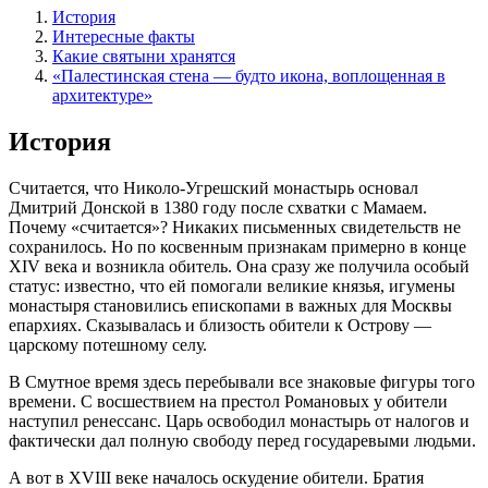
История
Интересные факты
Какие святыни хранятся
«Палестинская стена — будто икона, воплощенная в
архитектуре»
История
Считается, что Николо-Угрешский монастырь основал
Дмитрий Донской в 1380 году после схватки с Мамаем.
Почему «считается»? Никаких письменных свидетельств не
сохранилось. Но по косвенным признакам примерно в конце
XIV века и возникла обитель. Она сразу же получила особый
статус: известно, что ей помогали великие князья, игумены
монастыря становились епископами в важных для Москвы
епархиях. Сказывалась и близость обители к Острову —
царскому потешному селу.
В Смутное время здесь перебывали все знаковые фигуры того
времени. С восшествием на престол Романовых у обители
наступил ренессанс. Царь освободил монастырь от налогов и
фактически дал полную свободу перед государевыми людьми.
А вот в XVIII веке началось оскудение обители. Братия