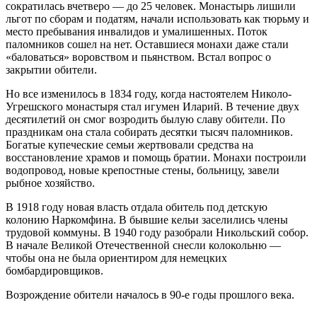
сократилась вчетверо — до 25 человек. Монастырь лишили
льгот по сборам и податям, начали использовать как тюрьму и
место пребывания инвалидов и умалишенных. Поток
паломников сошел на нет. Оставшиеся монахи даже стали
«баловаться» воровством и пьянством. Встал вопрос о
закрытии обители.
Но все изменилось в 1834 году, когда настоятелем Николо-
Угрешского монастыря стал игумен Иларий. В течение двух
десятилетий он смог возродить былую славу обители. По
праздникам она стала собирать десятки тысяч паломников.
Богатые купеческие семьи жертвовали средства на
восстановление храмов и помощь братии. Монахи построили
водопровод, новые крепостные стены, больницу, завели
рыбное хозяйство.
В 1918 году новая власть отдала обитель под детскую
колонию Наркомфина. В бывшие кельи заселились члены
трудовой коммуны. В 1940 году разобрали Никольский собор.
В начале Великой Отечественной снесли колокольню —
чтобы она не была ориентиром для немецких
бомбардировщиков.
Возрождение обители началось в 90-е годы прошлого века.