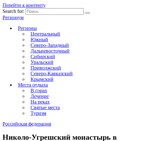
Перейти к контенту
Search for:
Регионум
Регионы
Центральный
Южный
Северо-Западный
Дальневосточный
Сибирский
Уральский
Приволжский
Северо-Кавказский
Крымский
Места отдыха
В горах
Лечение
На реках
Святые места
Туризм
Российская федерация
Николо-Угрешский монастырь в