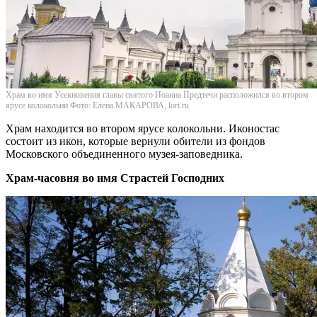
Храм во имя Усекновения главы святого Иоанна Предтечи расположился во втором
ярусе колокольни.Фото: Елена МАКАРОВА, lori.ru
Храм находится во втором ярусе колокольни. Иконостас
состоит из икон, которые вернули обители из фондов
Московского объединенного музея-заповедника.
Храм-часовня во имя Страстей Господних