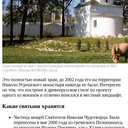
Храм-часовня во имя Страстей Господних совсем новый: его построили в 2002
году.Фото: Наталья ВОЛКОВА, lori.ru
Это полностью новый храм, до 2002 года его на территории
Николо-Угрешского монастыря никогда не было. Интересен
он тем, что построен в древнерусском стиле по проекту
одного из монахов и отлично вписался в местный ландшафт.
Какие святыни хранятся
Частица мощей Святителя Николая Чудотворца. Была
перенесена в мае 2000 года из греческого Пелопоннеса,
из монастыря Иоанна Предтечи, где с XI века находится