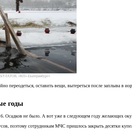
сей БУЛАТОВ, «КП»-Екатеринбург»
ойно переодеться, оставить вещи, вытереться после заплыва в ио
ые годы
-16. Осадков не было. А вот уже в следующем году желающих оку
усов, поэтому сотрудникам МЧС пришлось закрыть десятки купеле