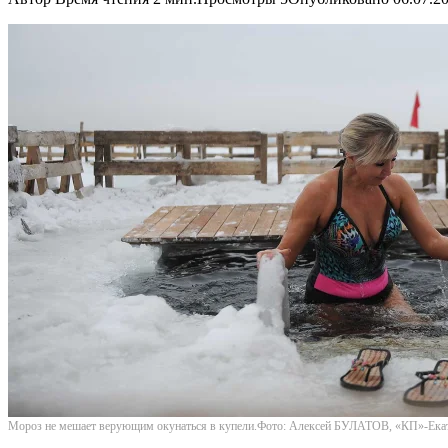
Мороз не мешает верующим окунаться в купели.Фото: Алексей БУЛАТОВ, «КП»-Ека