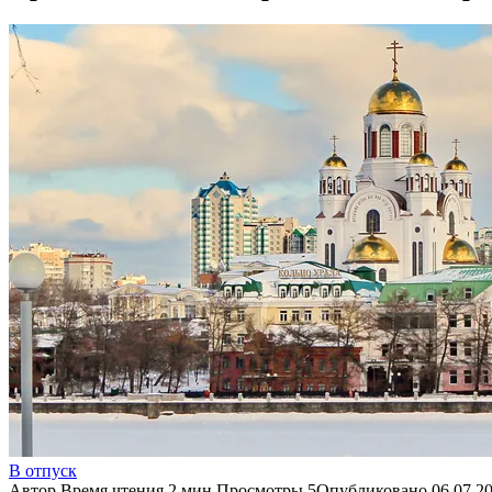
В отпуск
Автор
Время чтения
2 мин.
Просмотры
5
Опубликовано
06.07.2