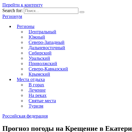
Перейти к контенту
Search for:
Регионум
Регионы
Центральный
Южный
Северо-Западный
Дальневосточный
Сибирский
Уральский
Приволжский
Северо-Кавказский
Крымский
Места отдыха
В горах
Лечение
На реках
Святые места
Туризм
Российская федерация
Прогноз погоды на Крещение в Екатери