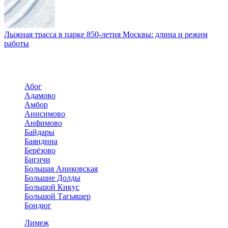
Лыжная трасса в парке 850-летия Москвы: длина и режим
работы
Абог
Адамово
Амбор
Анисимово
Анфимово
Байдары
Баяндина
Берёзово
Бигичи
Большая Аниковская
Большие Долды
Большой Кикус
Большой Тагьяшер
Бондюг
Лимеж