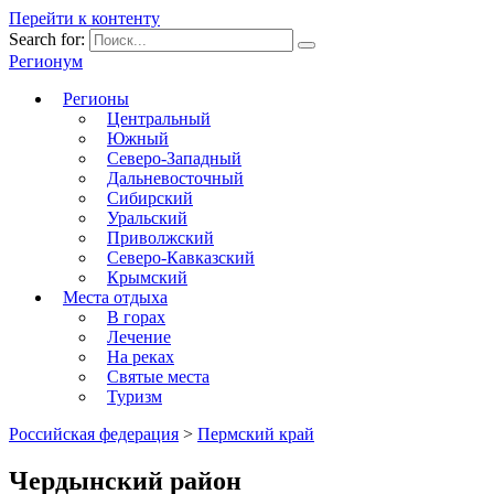
Перейти к контенту
Search for:
Регионум
Регионы
Центральный
Южный
Северо-Западный
Дальневосточный
Сибирский
Уральский
Приволжский
Северо-Кавказский
Крымский
Места отдыха
В горах
Лечение
На реках
Святые места
Туризм
Российская федерация
>
Пермский край
Чердынский район