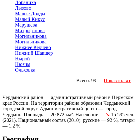
Лобаниха
Лызово
Малые Долды
Малый Кикус
Марушева
Митрофанова
Могильникова
Могильникова
Нижнее Керчево
Нижний Шакшер
Ныроб
Нюзим
Ольховка
Всего: 99
Показать все
Чердынский район — административный район в Пермском
крае России. На территории района образован Чердынский
городской округ. Административный центр — город
Чердынь. Площадь — 20 872 км². Население —
↘
15 595 чел.
(2021). Национальный состав (2010): русские — 92 %, татары
— 1,2 %.
География