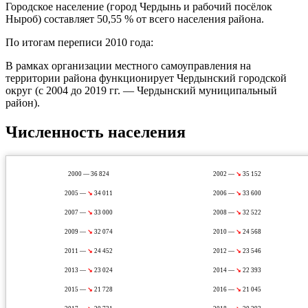
Городское население (город Чердынь и рабочий посёлок
Ныроб) составляет 50,55 % от всего населения района.
По итогам переписи 2010 года:
В рамках организации местного самоуправления на
территории района функционирует Чердынский городской
округ (с 2004 до 2019 гг. — Чердынский муниципальный
район).
Численность населения
2000 — 36 824
2002 —
↘
35 152
2005 —
↘
34 011
2006 —
↘
33 600
2007 —
↘
33 000
2008 —
↘
32 522
2009 —
↘
32 074
2010 —
↘
24 568
2011 —
↘
24 452
2012 —
↘
23 546
2013 —
↘
23 024
2014 —
↘
22 393
2015 —
↘
21 728
2016 —
↘
21 045