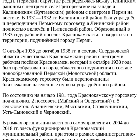
года в Пермский округ, где распределялась между Ленинским
районом с центром в селе Григорьевское на западе и
Калининским (Култаевским) районом с центром в Перми на
востоке. В 1931—1932 гг. Калининский район был упразднён
и переподчинён Пермскому горсовету, а Ленинский район
полностью включён в Нытвенский район. Образованный в
1933 году рабочий посёлок Краснокамск стал находиться на
территории, подчинённой городу Перми.
С октября 1935 до октября 1938 гг. в составе Свердловской
области существовал Краснокамский район с центром в
рабочем посёлке Краснокамск, который в октябре 1938 года
был преобразован в город областного подчинения в составе
новообразованной Пермской (Молотовской) области.
Краснокамскому горсовету были переподчинены
близлежащие населённые пункты упразднённого района.
По состоянию на начало 1981 года Краснокамскому горсовету
подчинялись 2 поссовета (Майский и Оверятский) и 5
сельсоветов: Ананичевский, Мысовский, Стряпунинский,
Усть-Сыновский и Черновский.
В рамках организации местного самоуправления с 2004 до
2018 гг. здесь функционировал Краснокамский
муниципальный район, при этом в рамках административно-
территориального устройства соответствующая