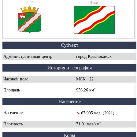
Герб
Флаг
Субъект
Административный центр
город Краснокамск
История и география
Часовой пояс
MCK +22
Площадь
956,26 км²
Население
Население
↘
67 905 чел. (2021)
Плотность
71,01 чел/км²
Коды