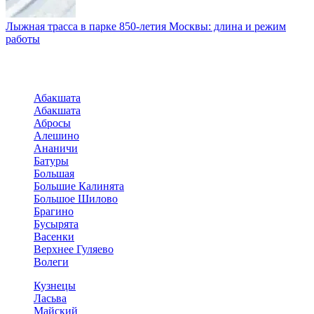
Лыжная трасса в парке 850-летия Москвы: длина и режим
работы
Абакшата
Абакшата
Абросы
Алешино
Ананичи
Батуры
Большая
Большие Калинята
Большое Шилово
Брагино
Бусырята
Васенки
Верхнее Гуляево
Волеги
Кузнецы
Ласьва
Майский