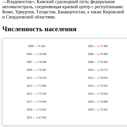
—Владивосток»; Камский судоходный путь; федеральная
автомагистраль, соединяющая краевой центр с республиками:
Коми, Удмуртия, Татарстан, Башкортостан, а также Кировской
и Свердловской областями.
Численность населения
2000 — 71 564
2002 —
↘
71 390
2005 —
↘
70 406
2006 —
↘
70 400
2007 —
↘
70 200
2008 —
↗
70 393
2009 —
↗
70 467
2010 —
↘
70 272
2011 —
↗
70 316
2012 —
↗
70 814
2013 —
↗
71 804
2014 —
↗
72 635
2015 —
↗
73 319
2016 —
↗
73 844
2017 —
↗
74 044
2018 —
↗
74 069
2019 —
↘
73 832
2020 —
↘
73 262
2021 —
↘
67 905