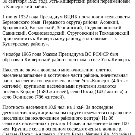
30 сентября 1925 года Усть-Кишертский район переименован
в Кишертский район.
1 июня 1932 года Президиум ВЦИК постановил «сельсоветы
Березовского (быв. Пермского округа) района: Асовкий,
Бродовский, Волковский, Зернинский, Подволошинский,
Савинский, Солянозаводский, Струговский и Токмановский
присоединить к Кишертскому району, а остальные — к
Кунгурскому району».
4 ноября 1965 года Указом Президиума ВС РСФСР был
образован Кишертский район с центром в селе Усть-Кишерть
Население округа довольно многочисленно, плотнее
населены западные и восточные части района, значительная
часть населения сосредоточена в селе Усть-Кишерть (4,6 тыс.
жителей), крупными населёнными пунктами являются
посёлок Кордон (1580 жителей), село Посад (1432 жителя) и
село Осинцево (786 жителей).
Плотность населения 10,9 чел. на 1 км². За последние
десятилетия в муниципальном округе отмечается сокращение
населения (за исключением районного центра). Из 86
сельских населённых пунктов 13 имели население более 100
чел. Крупные села в основном сосредоточены в долине р.
Сылвы (Посад, Андреево, Спасо-Барда, Чёрный Яр, Молебка),