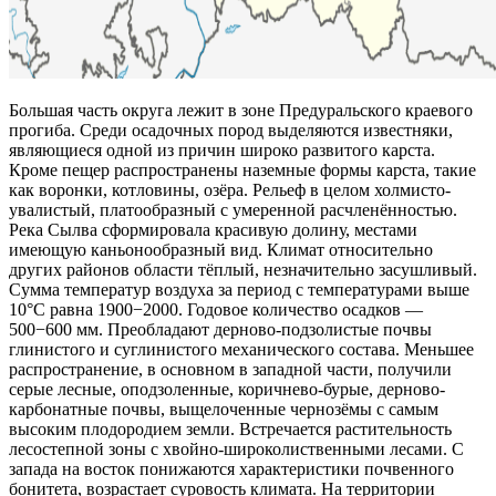
Большая часть округа лежит в зоне Предуральского краевого
прогиба. Среди осадочных пород выделяются известняки,
являющиеся одной из причин широко развитого карста.
Кроме пещер распространены наземные формы карста, такие
как воронки, котловины, озёра. Рельеф в целом холмисто-
увалистый, платообразный с умеренной расчленённостью.
Река Сылва сформировала красивую долину, местами
имеющую каньонообразный вид. Климат относительно
других районов области тёплый, незначительно засушливый.
Сумма температур воздуха за период с температурами выше
10°С равна 1900−2000. Годовое количество осадков —
500−600 мм. Преобладают дерново-подзолистые почвы
глинистого и суглинистого механического состава. Меньшее
распространение, в основном в западной части, получили
серые лесные, оподзоленные, коричнево-бурые, дерново-
карбонатные почвы, выщелоченные чернозёмы с самым
высоким плодородием земли. Встречается растительность
лесостепной зоны с хвойно-широколиственными лесами. С
запада на восток понижаются характеристики почвенного
бонитета, возрастает суровость климата. На территории