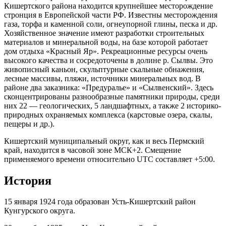
Кишертского района находится крупнейшее месторождение
стронция в Европейской части РФ. Известны месторождения
газа, торфа и каменной соли, огнеупорной глины, песка и др.
Хозяйственное значение имеют разработки строительных
материалов и минеральной воды, на базе которой работает
дом отдыха «Красный Яр». Рекреационные ресурсы очень
высокого качества и сосредоточены в долине р. Сылвы. Это
живописный каньон, скульптурные скальные обнажения,
лесные массивы, пляжи, источники минеральных вод. В
районе два заказника: «Предуралье» и «Сылвенский». Здесь
сконцентрированы разнообразные памятники природы, среди
них 22 — геологических, 5 ландшафтных, а также 2 историко-
природных охраняемых комплекса (карстовые озера, скалы,
пещеры и др.).
Кишертский муниципальный округ, как и весь Пермский
край, находится в часовой зоне МСК+2. Смещение
применяемого времени относительно UTC составляет +5:00.
История
15 января 1924 года образован Усть-Кишертский район
Кунгурского округа.