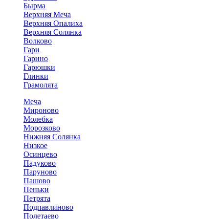
Бырма
Верхняя Меча
Верхняя Опалиха
Верхняя Солянка
Волково
Гари
Гарино
Гарюшки
Глинки
Грамолята
Меча
Мироново
Молебка
Морозково
Нижняя Солянка
Низкое
Осинцево
Падуково
Паруново
Пашово
Пеньки
Петрята
Подпавлиново
Полетаево