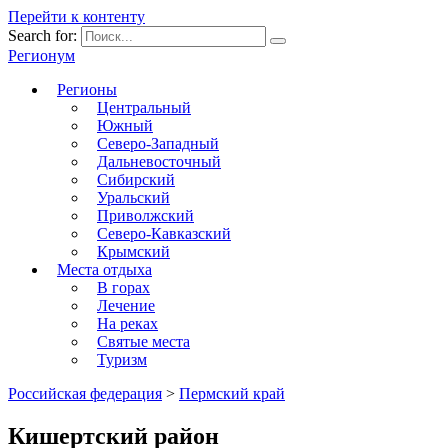
Перейти к контенту
Search for:
Регионум
Регионы
Центральный
Южный
Северо-Западный
Дальневосточный
Сибирский
Уральский
Приволжский
Северо-Кавказский
Крымский
Места отдыха
В горах
Лечение
На реках
Святые места
Туризм
Российская федерация
>
Пермский край
Кишертский район