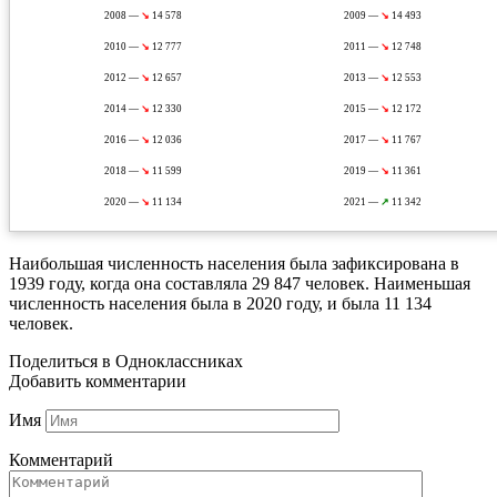
2008 —
↘
14 578
2009 —
↘
14 493
2010 —
↘
12 777
2011 —
↘
12 748
2012 —
↘
12 657
2013 —
↘
12 553
2014 —
↘
12 330
2015 —
↘
12 172
2016 —
↘
12 036
2017 —
↘
11 767
2018 —
↘
11 599
2019 —
↘
11 361
2020 —
↘
11 134
2021 —
↗
11 342
Наибольшая численность населения была зафиксирована в
1939 году, когда она составляла 29 847 человек. Наименьшая
численность населения была в 2020 году, и была 11 134
человек.
Поделиться в Одноклассниках
Добавить комментарии
Имя
Комментарий