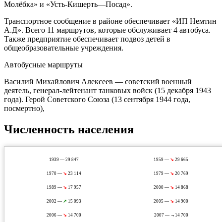
Молёбка» и «Усть-Кишерть—Посад».
Транспортное сообщение в районе обеспечивает «ИП Немтин
А.Д». Всего 11 маршрутов, которые обслуживает 4 автобуса.
Также предприятие обеспечивает подвоз детей в
общеобразовательные учреждения.
Автобусные маршруты
Василий Михайлович Алексеев — советский военный
деятель, генерал-лейтенант танковых войск (15 декабря 1943
года). Герой Советского Союза (13 сентября 1944 года,
посмертно),
Численность населения
1939 — 29 847
1959 —
↘
29 665
1970 —
↘
23 114
1979 —
↘
20 769
1989 —
↘
17 957
2000 —
↘
14 868
2002 —
↗
15 093
2005 —
↘
14 900
2006 —
↘
14 700
2007 — →14 700