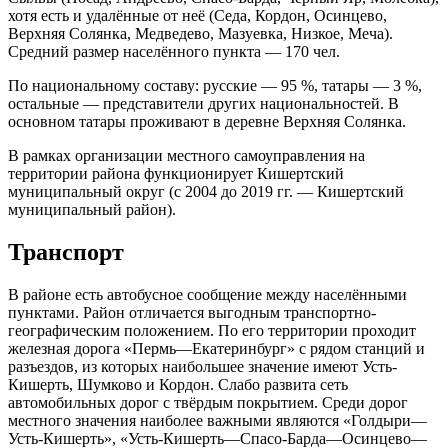
хотя есть и удалённые от неё (Седа, Кордон, Осинцево,
Верхняя Солянка, Медведево, Мазуевка, Низкое, Меча).
Средний размер населённого пункта — 170 чел.
По национальному составу: русские — 95 %, татары — 3 %,
остальные — представители других национальностей. В
основном татары проживают в деревне Верхняя Солянка.
В рамках организации местного самоуправления на
территории района функционирует Кишертский
муниципальный округ (с 2004 до 2019 гг. — Кишертский
муниципальный район).
Транспорт
В районе есть автобусное сообщение между населёнными
пунктами. Район отличается выгодным транспортно-
географическим положением. По его территории проходит
железная дорога «Пермь—Екатеринбург» с рядом станций и
разъездов, из которых наибольшее значение имеют Усть-
Кишерть, Шумково и Кордон. Слабо развита сеть
автомобильных дорог с твёрдым покрытием. Среди дорог
местного значения наиболее важными являются «Голдыри—
Усть-Кишерть», «Усть-Кишерть—Спасо-Барда—Осинцево—