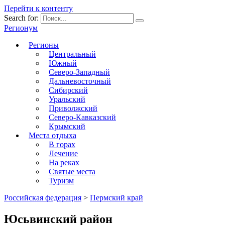
Перейти к контенту
Search for:
Регионум
Регионы
Центральный
Южный
Северо-Западный
Дальневосточный
Сибирский
Уральский
Приволжский
Северо-Кавказский
Крымский
Места отдыха
В горах
Лечение
На реках
Святые места
Туризм
Российская федерация
>
Пермский край
Юсьвинский район