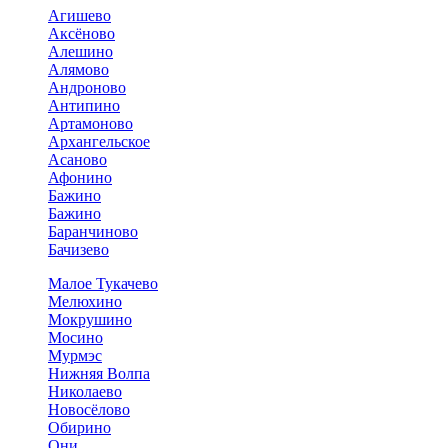
Агишево
Аксёново
Алешино
Алямово
Андроново
Антипино
Артамоново
Архангельское
Асаново
Афонино
Бажино
Бажино
Баранчиново
Бачизево
Малое Тукачево
Мелюхино
Мокрушино
Мосино
Мурмэс
Нижняя Волпа
Николаево
Новосёлово
Обирино
Они