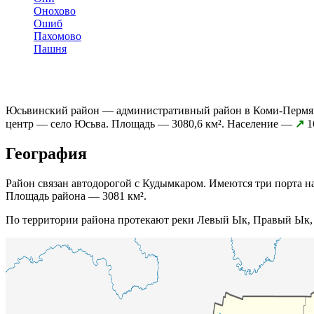
Онохово
Ошиб
Пахомово
Пашня
Юсьвинский район — административный район в Коми-Пермяц
центр — село Юсьва. Площадь — 3080,6 км². Население —
↗
1
География
Район связан автодорогой с Кудымкаром. Имеются три порта н
Площадь района — 3081 км².
По территории района протекают реки Левый Ык, Правый Ык, 