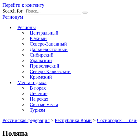
Перейти к контенту
Search for:
Регионум
Регионы
Центральный
Южный
Северо-Западный
Дальневосточный
Сибирский
Уральский
Приволжский
Северо-Кавказский
Крымский
Места отдыха
В горах
Лечение
На реках
Святые места
Туризм
Российская федерация
>
Республика Коми
>
Сосногорск — рай
Поляна