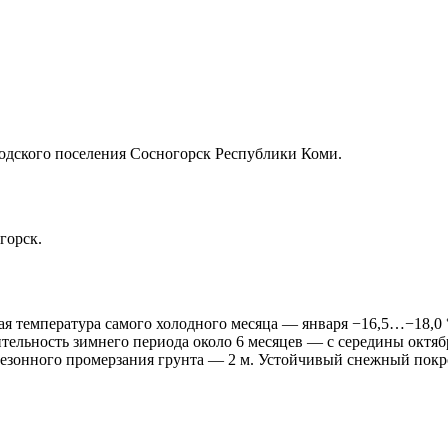
одского поселения Сосногорск Республики Коми.
горск.
ая температура самого холодного месяца — января −16,5…−18,0 
льность зимнего периода около 6 месяцев — с середины октябр
езонного промерзания грунта — 2 м. Устойчивый снежный покров