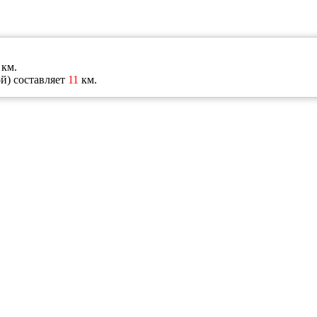
км.
й) составляет
11
км.