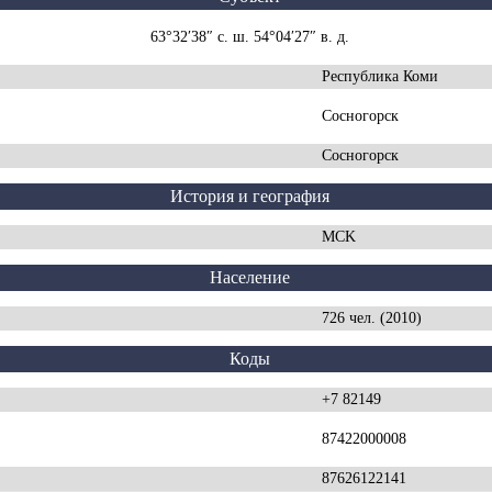
63°32′38″ с. ш. 54°04′27″ в. д.
Республика Коми
Сосногорск
Сосногорск
История и география
MCK
Население
726 чел. (2010)
Коды
+7 82149
87422000008
87626122141