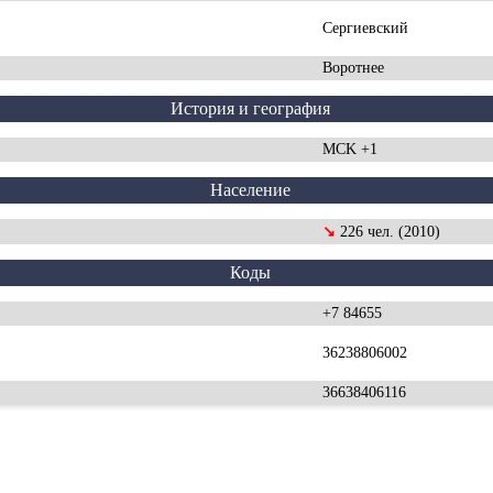
Сергиевский
Воротнее
История и география
MCK +1
Население
↘
226 чел. (2010)
Коды
+7 84655
36238806002
36638406116