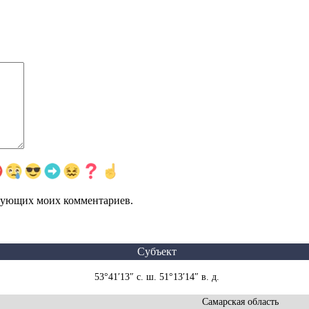
едующих моих комментариев.
Субъект
53°41′13″ с. ш. 51°13′14″ в. д.
Самарская область