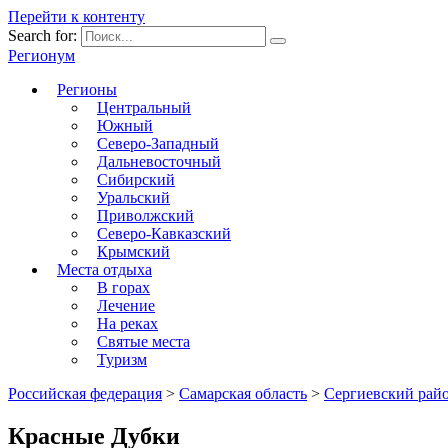
Перейти к контенту
Search for:
Регионум
Регионы
Центральный
Южный
Северо-Западный
Дальневосточный
Сибирский
Уральский
Приволжский
Северо-Кавказский
Крымский
Места отдыха
В горах
Лечение
На реках
Святые места
Туризм
Российская федерация
>
Самарская область
>
Сергиевский рай
Красные Дубки