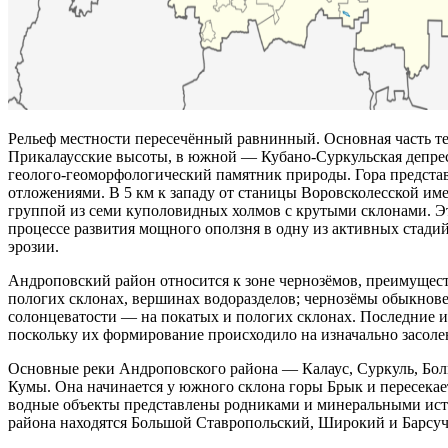
Рельеф местности пересечённый равнинный. Основная часть те
Прикалаусские высоты, в южной — Кубано-Суркульская депресс
геолого-геоморфологический памятник природы. Гора предст
отложениями. В 5 км к западу от станицы Воровсколесской и
группой из семи куполовидных холмов с крутыми склонами. Эт
процессе развития мощного оползня в одну из активных стадий
эрозии.
Андроповский район относится к зоне чернозёмов, преимущес
пологих склонах, вершинах водоразделов; чернозёмы обыкнов
солонцеватости — на покатых и пологих склонах. Последние из
поскольку их формирование происходило на изначально засоле
Основные реки Андроповского района — Калаус, Суркуль, Боль
Кумы. Она начинается у южного склона горы Брык и пересекае
водные объекты представлены родниками и минеральными исто
района находятся Большой Ставропольский, Широкий и Барсуч