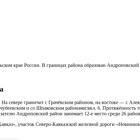
ском крае России. В границах района образован Андроповский
а
. На севере граничит с Грачёвским районом, на востоке — с Ал
убеевским и со Шпаковским районами:вкл. 6. Протяжённость тер
зателю Андроповский район занимает 12-е место среди 26 район
«Кавказ», участок Северо-Кавказской железной дороги «Невин