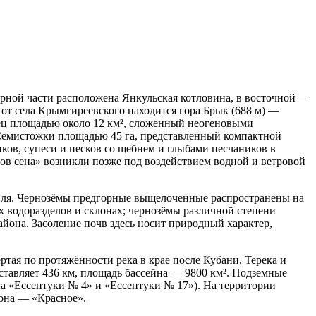
ерной части расположена Янкульская котловина, в восточной —
 от села Крымгиреевского находится гора Брык (688 м) —
ец площадью около 12 км², сложенный неогеновыми
 Семистожки площадью 45 га, представленный компактной
ов, супеси и песков со щебнем и глыбами песчаников в
гов сена» возникли позже под воздействием водной и ветровой
иля. Чернозёмы предгорные выщелоченные распространены на
 водоразделов и склонах; чернозёмы различной степени
йона. Засоление почв здесь носит природный характер,
тая по протяжённости река в крае после Кубани, Терека и
ставляет 436 км, площадь бассейна — 9800 км². Подземные
 «Ессентуки № 4» и «Ессентуки № 17»). На территории
она — «Красное».