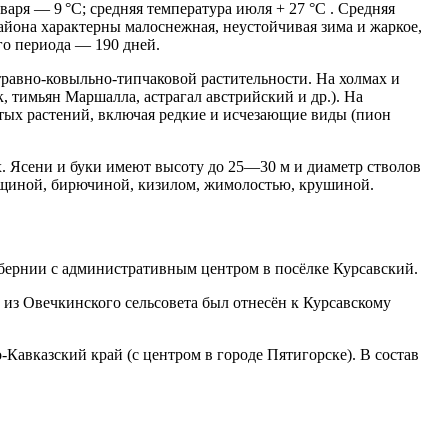
варя — 9 °C; средняя температура июля + 27 °C . Средняя
района характерны малоснежная, неустойчивая зима и жаркое,
го периода — 190 дней.
травно-ковыльно-типчаковой растительности. На холмах и
 тимьян Маршалла, астрагал австрийский и др.). На
стых растений, включая редкие и исчезающие виды (пион
. Ясени и буки имеют высоту до 25—30 м и диаметр стволов
 лещиной, бирючиной, кизилом, жимолостью, крушиной.
губернии с административным центром в посёлке Курсавский.
из Овечкинского сельсовета был отнесён к Курсавскому
-Кавказский край (с центром в городе Пятигорске). В состав