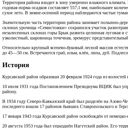
Территория района входит в зону умеренно влажного климата. П
годовая норма осадков составляет 557,1 мм; наибольшее количе
сухое лето. В зимне-осенний период наблюдаются частые тума
Значительную часть территории района занимает полынно-дерн
склонах урочища «Семистожки» сохранился участок разнотравно
незалесенных склонах горы Брык развита целинная луговая и 
узколистный, шаровница точечная, эремурус представительный 
Относительно крупный ясенево-буковый лесной массив естест
до 45—50 см. Встречаются граб, ильм, клён, липа, дуб. Подл
История
Курсавский район образован 20 февраля 1924 года из волосте
10 июля 1931 года Постановлением Президиума ВЦИК был упра
району.
В 1934 году Северо-Кавказский край был разделён на Азово-Че
последнего вошли 17 районов бывших Ставропольского и Терск
17 января 1943 года Курсавский район освобождён от немецко
20 августа 1953 года был упразднён Нагутский район. Его тер