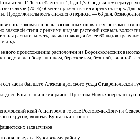
оказатель ГТК колеблется от 1,1 до 1,3. Средняя температура ян
ство осадков (70 %) обычно приходится на апрель-октябрь. Для 
ны. Продолжительность снежного периода — 63 дня, безморозно
овинно-злаковая степь на засоленных почвах с участками разно
-злаковой степи с редкими видами растений (ковыль-волосатик,
степная растительность, насчитывающая более 60 видов травяни
и др.).
венного происхождения расположен на Воровсколесских высотах
есок представлен боярышником, бересклетом, бузиной, калиной,
й и сёл части бывшего Александровского уезда Ставропольской 
зднён Баталпашинский район. При этом Ново-хопёрский хутор 
рноморский край (с центром в городе Ростове-на-Дону) и Северо
ого округов, включая Курсавский район.
-фашистских захватчиков.
ритория передана Курсавскому району.