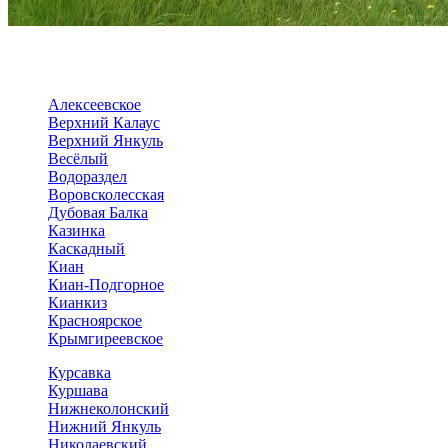
Алексеевское
Верхний Калаус
Верхний Янкуль
Весёлый
Водораздел
Воровсколесская
Дубовая Балка
Казинка
Каскадный
Киан
Киан-Подгорное
Кианкиз
Красноярское
Крымгиреевское
Курсавка
Куршава
Нижнеколонский
Нижний Янкуль
Николаевский