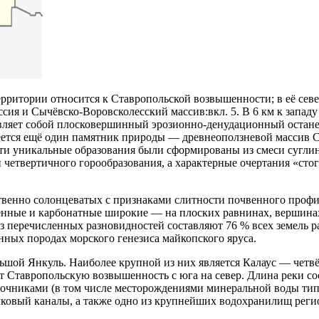
рритории относится к Ставропольской возвышенности; в её сев
ия и Сычёвско-Воровсколесский массив:вкл. 5. В 6 км к западу
авляет собой плосковершинный эрозионно-денудационный остан
меется ещё один памятник природы — древнеоползневой массив
и уникальные образования были сформированы из смеси суглинк
 четвертичного горообразования, а характерные очертания «сто
твенно солонцеватых с признаками слитности почвенного проф
енные и карбонатные широкие — на плоских равнинах, вершинах
 перечисленных разновидностей составляют 76 % всех земель ра
нных породах морского генезиса майкопского яруса.
шой Янкуль. Наиболее крупной из них является Калаус — четвёр
т Ставропольскую возвышенность с юга на север. Длина реки со
чниками (в том числе месторождениями минеральной воды типа
ковый каналы, а также одно из крупнейших водохранилищ реги