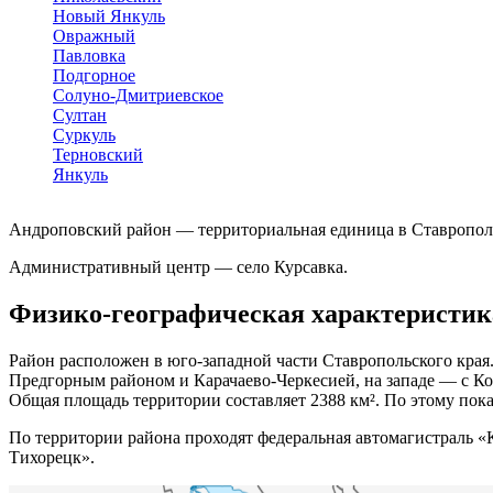
Новый Янкуль
Овражный
Павловка
Подгорное
Солуно-Дмитриевское
Султан
Суркуль
Терновский
Янкуль
Андроповский район — территориальная единица в Ставрополь
Административный центр — село Курсавка.
Физико-географическая характеристик
Район расположен в юго-западной части Ставропольского края
Предгорным районом и Карачаево-Черкесией, на западе — с Коч
Общая площадь территории составляет 2388 км². По этому пока
По территории района проходят федеральная автомагистраль 
Тихорецк».