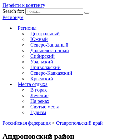
Перейти к контенту
Search for:
Регионум
Регионы
Центральный
Южный
Северо-Западный
Дальневосточный
Сибирский
Уральский
Приволжский
Северо-Кавказский
Крымский
Места отдыха
В горах
Лечение
На реках
Святые места
Туризм
Российская федерация
>
Ставропольский край
Андроповский район