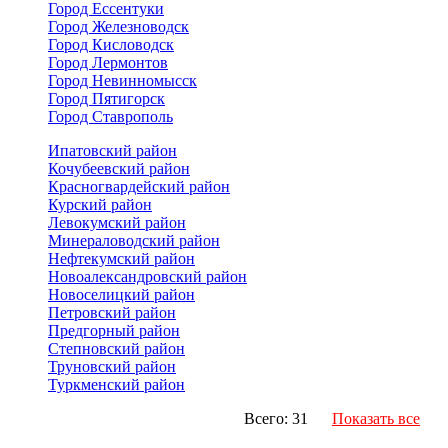
Город Ессентуки
Город Железноводск
Город Кисловодск
Город Лермонтов
Город Невинномысск
Город Пятигорск
Город Ставрополь
Ипатовский район
Кочубеевский район
Красногвардейский район
Курский район
Левокумский район
Минераловодский район
Нефтекумский район
Новоалександровский район
Новоселицкий район
Петровский район
Предгорный район
Степновский район
Труновский район
Туркменский район
Всего: 31
Показать все