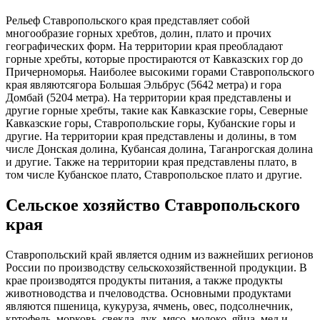
Рельеф Ставропольского края представляет собой
многообразие горных хребтов, долин, плато и прочих
географических форм. На территории края преобладают
горные хребты, которые простираются от Кавказских гор до
Причерноморья. Наиболее высокими горами Ставропольского
края являютсягора Большая Эльбрус (5642 метра) и гора
Домбай (5204 метра). На территории края представлены и
другие горные хребты, такие как Кавказские горы, Северные
Кавказские горы, Ставропольские горы, Кубанские горы и
другие. На территории края представлены и долины, в том
числе Донская долина, Кубансая долина, Таганрогская долина
и другие. Также на территории края представлены плато, в
том числе Кубанское плато, Ставропольское плато и другие.
Сельское хозяйство Ставропольского
края
Ставропольский край является одним из важнейших регионов
России по производству сельскохозяйственной продукции. В
крае производятся продукты питания, а также продукты
животноводства и пчеловодства. Основными продуктами
являются пшеница, кукуруза, ячмень, овес, подсолнечник,
кртофель, морковь, свекла, лук, мясо, молоко, яйца, мед и