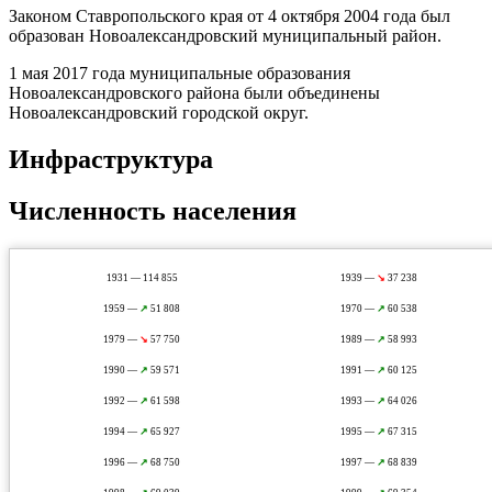
Законом Ставропольского края от 4 октября 2004 года был
образован Новоалександровский муниципальный район.
1 мая 2017 года муниципальные образования
Новоалександровского района были объединены
Новоалександровский городской округ.
Инфраструктура
Численность населения
1931 — 114 855
1939 —
↘
37 238
1959 —
↗
51 808
1970 —
↗
60 538
1979 —
↘
57 750
1989 —
↗
58 993
1990 —
↗
59 571
1991 —
↗
60 125
1992 —
↗
61 598
1993 —
↗
64 026
1994 —
↗
65 927
1995 —
↗
67 315
1996 —
↗
68 750
1997 —
↗
68 839