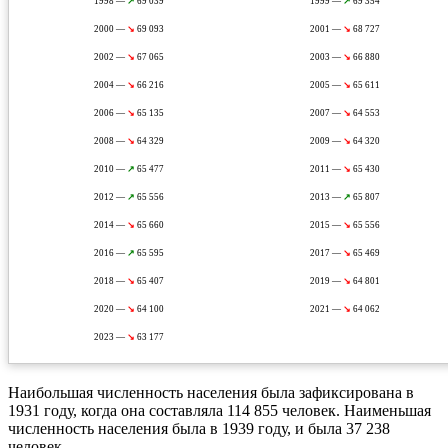
1998 —
↗
69 039
1999 —
↗
69 354
2000 —
↘
69 093
2001 —
↘
68 727
2002 —
↘
67 065
2003 —
↘
66 880
2004 —
↘
66 216
2005 —
↘
65 611
2006 —
↘
65 135
2007 —
↘
64 553
2008 —
↘
64 329
2009 —
↘
64 320
2010 —
↗
65 477
2011 —
↘
65 430
2012 —
↗
65 556
2013 —
↗
65 807
2014 —
↘
65 660
2015 —
↘
65 556
2016 —
↗
65 595
2017 —
↘
65 469
2018 —
↘
65 407
2019 —
↘
64 801
2020 —
↘
64 100
2021 —
↘
64 062
2023 —
↘
63 177
Наибольшая численность населения была зафиксирована в
1931 году, когда она составляла 114 855 человек. Наименьшая
численность населения была в 1939 году, и была 37 238
человек.