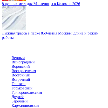
8 лучших мест для Масленицы в Коломне 2026
Лыжная трасса в парке 850-летия Москвы: длина и режим
работы
Верный
Виноградный
Воровский
Воскресенская
Восточный
Встречный
Ганькин
Горьковский
Григорополисская
Дружба
Заречный
Кармалиновская