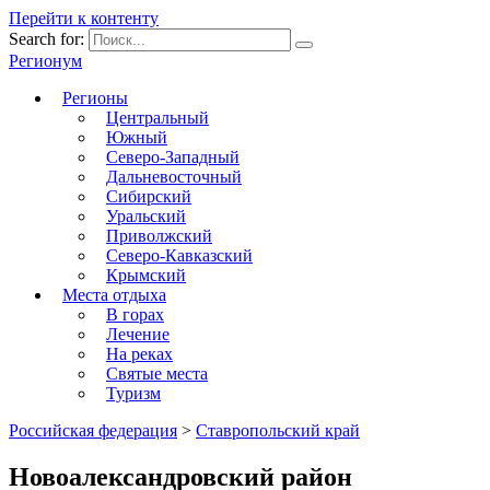
Перейти к контенту
Search for:
Регионум
Регионы
Центральный
Южный
Северо-Западный
Дальневосточный
Сибирский
Уральский
Приволжский
Северо-Кавказский
Крымский
Места отдыха
В горах
Лечение
На реках
Святые места
Туризм
Российская федерация
>
Ставропольский край
Новоалександровский район