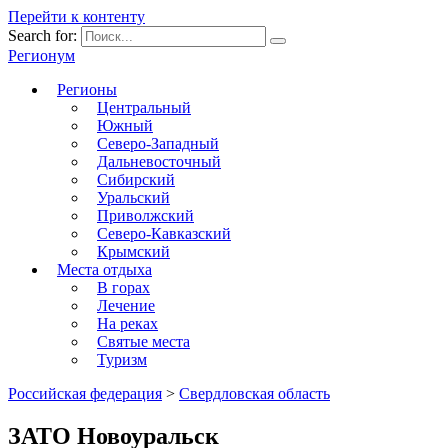
Перейти к контенту
Search for:
Регионум
Регионы
Центральный
Южный
Северо-Западный
Дальневосточный
Сибирский
Уральский
Приволжский
Северо-Кавказский
Крымский
Места отдыха
В горах
Лечение
На реках
Святые места
Туризм
Российская федерация
>
Свердловская область
ЗАТО Новоуральск