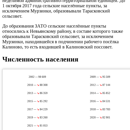
неделимой административно-территориальной единицей. До
1 октября 2017 года сельские населённые пункты, за
исключением Мурзинки, образовывали Тарасковский
сельсовет.
До образования ЗАТО сельские населённые пункты
относились к Невьянскому району, в составе которого также
образовывали Тарасковский сельсовет, за исключением
Мурзинки, находившейся в подчинении рабочего посёлка
Калиново, то есть входившей в Калиновский поссовет.
Численность населения
2002 — 98 609
2009 —
↘
95 509
2010 —
↘
88 308
2012 —
↘
87 144
2013 —
↘
86 359
2014 —
↘
85 852
2015 —
↘
85 292
2016 —
↘
84 531
2017 —
↘
84 229
2018 —
↘
83 783
2019 —
↘
83 260
2020 —
↘
82 901
2021 —
↘
81 053