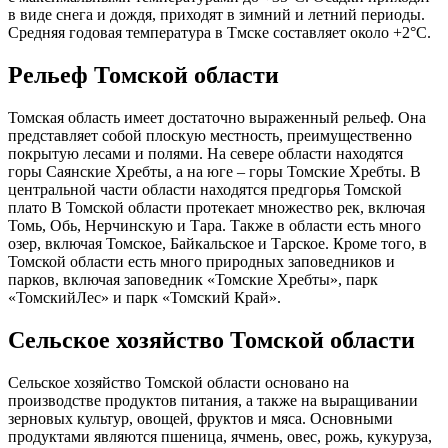
в виде снега и дождя, приходят в зимний и летний периоды.
Средняя годовая температура в Тмске составляет около +2°C.
Рельеф Томской области
Томская область имеет достаточно выраженный рельеф. Она
представляет собой плоскую местность, преимущественно
покрытую лесами и полями. На севере области находятся
горы Саянские Хребты, а на юге – горы Томские Хребты. В
центральной части области находятся предгорья Томской
плато В Томской области протекает множество рек, включая
Томь, Обь, Нерчинскую и Тара. Также в области есть много
озер, включая Томское, Байкальское и Тарское. Кроме того, в
Томской области есть много природных заповедников и
парков, включая заповедник «Томские Хребты», парк
«ТомскийЛес» и парк «Томский Край».
Сельское хозяйство Томской области
Сельское хозяйство Томской области основано на
производстве продуктов питания, а также на выращивании
зерновых культур, овощей, фруктов и мяса. Основными
продуктами являются пшеница, ячмень, овес, рожь, кукуруза,