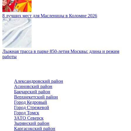
8 лучших мест для Масленицы в Коломне 2026
Лыжная трасса в парке 850-летия Москвы: длина и режим
работы
Александровский район
Асиновский район
Бакчарский район
Верхнекетский район
Город Кедровый
Город Стрежевой
Город Томск
ЗАТО Северск
Зырянский район
Каргасокский район